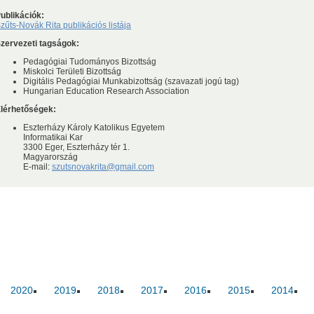
ublikációk:
Ernő
zűts-Novák Rita publikációs listája
zervezeti tagságok:
Pedagógiai Tudományos Bizottság
Miskolci Területi Bizottság
Digitális Pedagógiai Munkabizottság (szavazati jogú tag)
Hungarian Education Research Association
usok
Nem akadémikus közgyűlési képviselők
Szak és munkabi
lérhetőségek:
Eszterházy Károly Katolikus Egyetem
Informatikai Kar
3300 Eger, Eszterházy tér 1.
Magyarország
E-mail:
szutsnovakrita@gmail.com
2020
2019
2018
2017
2016
2015
2014