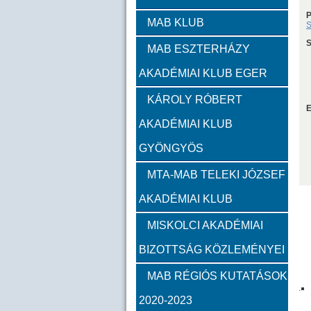
P
Zambó János
Takács 
MAB KLUB
S
S
MAB ESZTERHÁZY
Szervezeti felépítés
AKADÉMIAI KLUB EGER
Választott vezetők
Akadémik
KÁROLY RÓBERT
E
AKADÉMIAI KLUB
Feladatok
GYÖNGYÖS
Közérdekű információk
MTA-MAB TELEKI JÓZSEF
AKADÉMIAI KLUB
SZMSZ
MISKOLCI AKADÉMIAI
BIZOTTSÁG KÖZLEMÉNYEI
Alapítvány
MAB RÉGIÓS KUTATÁSOK
2023
2022
2021
2020-2023