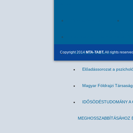
Videók
Miskolci Akadémiai Esték
Egr
Tudomány a hétköznapokban (M
Copyright 2014
MTA-TABT.
All rights reserve
Tudományos előadások
Előadássorozat a pszicholó
Magyar Földrajzi Társasá
IDŐSÖDÉSTUDOMÁNY A C
MEGHOSSZABBÍTÁSÁHOZ É