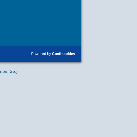
y Ünnepe
Powered by
Confhoteldev
mber 26.)