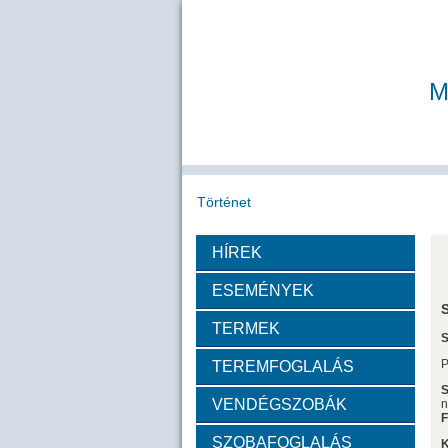
M
Történet
HÍREK
Köszöntő
A MAB
Az MTA
ESEMÉNYEK
Díjazottak
TERMEK
S
TEREMFOGLALÁS
Tudós arcképek
S
VENDÉGSZOBÁK
n
F
Csókás János
Geleji 
SZOBAFOGLALÁS
K