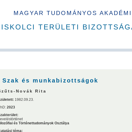
MAGYAR TUDOMÁNYOS AKADÉMI
ISKOLCI TERÜLETI BIZOTTSÁG
A Ház
MAB korábbi tisztségviselői
Szakbizottságok
Dí
Szak és munkabizottságok
Szűts-Novák Rita
zületett:
1982.09.23.
PhD:
2023
zakterület:
eveléstörténet
ilozófiai és Történettudományok Osztálya
Sándor
Sályi István
Simon Sándor
Verő József
Terplán 
utatási téma: