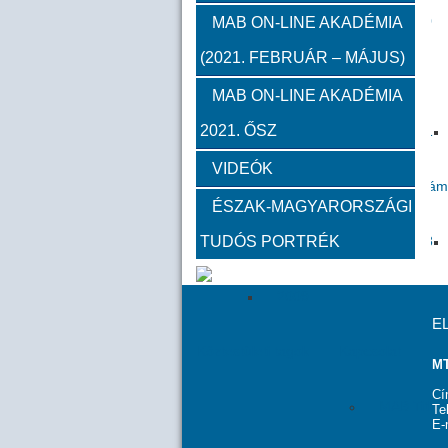
2012
2011
2010
MAB ON-LINE AKADÉMIA
(2021. FEBRUÁR – MÁJUS)
Közgyűlések
MAB ON-LINE AKADÉMIA
2021. ŐSZ
2023
2022
2021
VIDEÓK
Határon túli kapcsolatok (beszám
ÉSZAK-MAGYARORSZÁGI
TUDÓS PORTRÉK
2020
2019
2018
2009
E
Köztestületi tagok
Kapcsolat
MT
Cí
MAB Titká
Te
E-