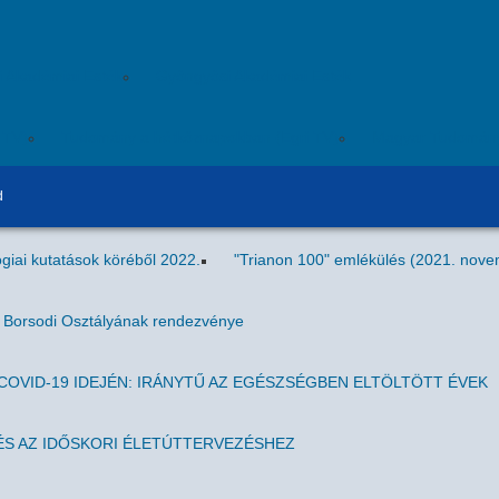
i Akadémiai Esték
Gyöngyösi Akadémiai Esték
ITV)
Tudomány a hétköznapokban (Egri TV)
Magyar Tudomán
d
giai kutatások köréből 2022.
"Trianon 100" emlékülés (2021. nove
g Borsodi Osztályának rendezvénye
OVID-19 IDEJÉN: IRÁNYTŰ AZ EGÉSZSÉGBEN ELTÖLTÖTT ÉVEK
S AZ IDŐSKORI ÉLETÚTTERVEZÉSHEZ