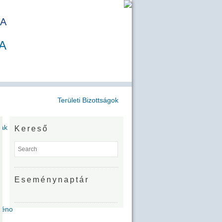
A
A
Területi Bizottságok
jak
Kereső
Eseménynaptár
Zénó