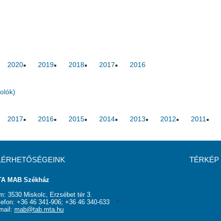
2020
2019
2018
2017
2016
olók)
2017
2016
2015
2014
2013
2012
2011
LÉRHETŐSÉGEINK
TÉRKÉP
A MAB Székház
m: 3530 Miskolc, Erzsébet tér 3.
rság
Elnökség
Hasznos linkek
Támogatók
lefon: +36 46 341-906; +36 46 340-633
mail:
mab@tab.mta.hu