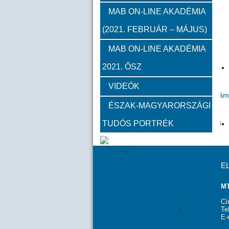
2012
2011
2010
MAB ON-LINE AKADÉMIA
(2021. FEBRUÁR – MÁJUS)
Közgyűlések
MAB ON-LINE AKADÉMIA
2021. ŐSZ
2023
2022
2021
VIDEÓK
Határon túli kapcsolatok (beszám
ÉSZAK-MAGYARORSZÁGI
TUDÓS PORTRÉK
2020
2019
2018
2009
E
Köztestületi tagok
Kapcsolat
MT
Cí
MAB Titká
Te
E-