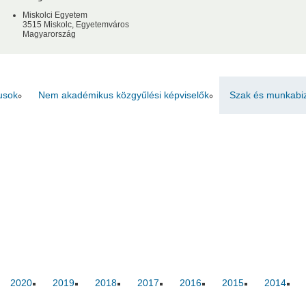
Miskolci Egyetem
Ernő
3515 Miskolc, Egyetemváros
Magyarország
usok
Nem akadémikus közgyűlési képviselők
Szak és munkabi
2020
2019
2018
2017
2016
2015
2014