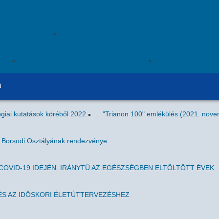
i Akadémiai Esték
Gyöngyösi Akadémiai Esték
ITV)
Tudomány a hétköznapokban (Egri TV)
Magyar Tudomán
d
giai kutatások köréből 2022.
"Trianon 100" emlékülés (2021. nove
g Borsodi Osztályának rendezvénye
OVID-19 IDEJÉN: IRÁNYTŰ AZ EGÉSZSÉGBEN ELTÖLTÖTT ÉVEK
S AZ IDŐSKORI ÉLETÚTTERVEZÉSHEZ