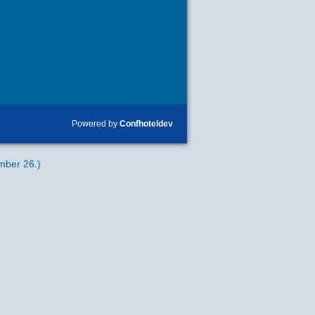
y Ünnepe
Powered by
Confhoteldev
mber 26.)