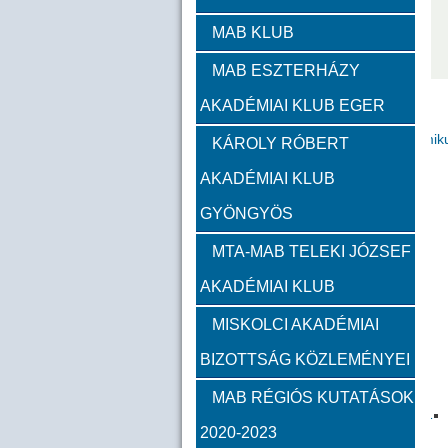
Zambó János
Takács 
MAB KLUB
MAB ESZTERHÁZY
Szervezeti felépítés
AKADÉMIAI KLUB EGER
Választott vezetők
Akadémik
KÁROLY RÓBERT
AKADÉMIAI KLUB
Feladatok
GYÖNGYÖS
Közérdekű információk
MTA-MAB TELEKI JÓZSEF
AKADÉMIAI KLUB
SZMSZ
MISKOLCI AKADÉMIAI
BIZOTTSÁG KÖZLEMÉNYEI
Alapítvány
MAB RÉGIÓS KUTATÁSOK
2023
2022
2021
2020-2023