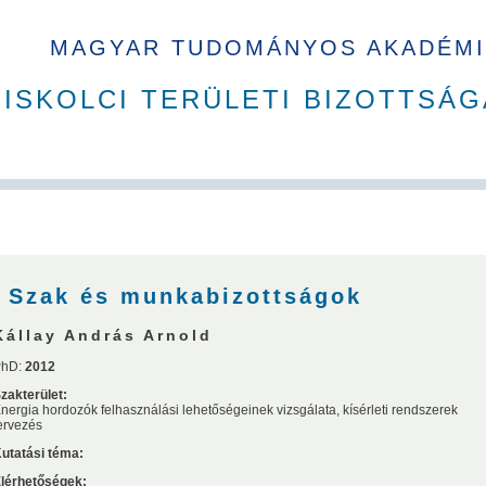
MAGYAR TUDOMÁNYOS AKADÉMI
ISKOLCI TERÜLETI BIZOTTSÁG
A Ház
MAB korábbi tisztségviselői
Szakbizottságok
Dí
Szak és munkabizottságok
Kállay András Arnold
PhD:
2012
zakterület:
nergia hordozók felhasználási lehetőségeinek vizsgálata, kísérleti rendszerek
ervezés
utatási téma:
Sándor
Sályi István
Simon Sándor
Verő József
Terplán 
lérhetőségek: