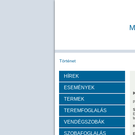
M
Történet
HÍREK
Köszöntő
A MAB
Az MTA
ESEMÉNYEK
Díjazottak
TERMEK
S
TEREMFOGLALÁS
Tudós arcképek
E
t
VENDÉGSZOBÁK
K
Csókás János
Geleji 
SZOBAFOGLALÁS
E