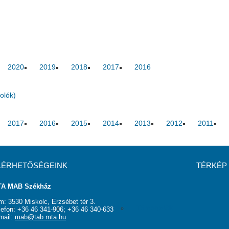
2020
2019
2018
2017
2016
olók)
2017
2016
2015
2014
2013
2012
2011
LÉRHETŐSÉGEINK
TÉRKÉP
A MAB Székház
m: 3530 Miskolc, Erzsébet tér 3.
rság
Elnökség
Hasznos linkek
Támogatók
lefon: +36 46 341-906; +36 46 340-633
mail:
mab@tab.mta.hu