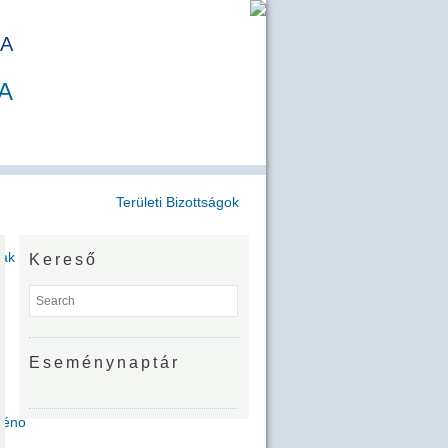
A
A
Területi Bizottságok
jak
Kereső
Eseménynaptár
Zénó