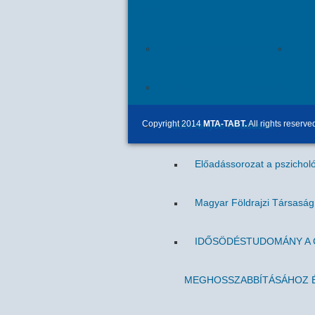
Videók
Miskolci Akadémiai Esték
Egr
Tudomány a hétköznapokban (M
Copyright 2014
MTA-TABT.
All rights reserve
Tudományos előadások
Előadássorozat a pszicholó
Magyar Földrajzi Társasá
IDŐSÖDÉSTUDOMÁNY A C
MEGHOSSZABBÍTÁSÁHOZ É