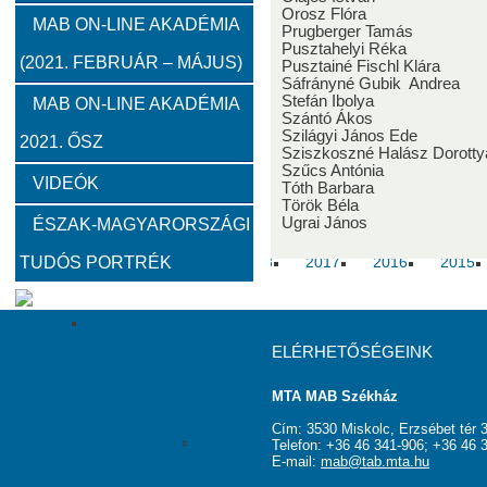
Orosz Flóra
2012
2011
2010
MAB ON-LINE AKADÉMIA
Prugberger Tamás
Pusztahelyi Réka
(2021. FEBRUÁR – MÁJUS)
Pusztainé Fischl Klára
Közgyűlések
Sáfrányné Gubik Andrea
Stefán Ibolya
MAB ON-LINE AKADÉMIA
Szántó Ákos
Szilágyi János Ede
2021. ŐSZ
2023
2022
2021
2020
2019
2018
Sziszkoszné Halász Dorotty
Szűcs Antónia
VIDEÓK
Tóth Barbara
Határon túli kapcsolatok (beszámolók)
Török Béla
Ugrai János
ÉSZAK-MAGYARORSZÁGI
TUDÓS PORTRÉK
2020
2019
2018
2017
2016
2015
2009
ELÉRHETŐSÉGEINK
Köztestületi tagok
Kapcsolat
MTA MAB Székház
Cím: 3530 Miskolc, Erzsébet tér 3
MAB Titkárság
Elnökség
Haszno
Telefon: +36 46 341-906; +36 46 
E-mail:
mab@tab.mta.hu