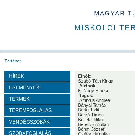
MAGYAR T
MISKOLCI TE
Történet
HÍREK
Elnök
:
Köszöntő
A MAB
Az MTA
A Ház
MAB korábbi t
Szabó-Tóth Kinga
Alelnök
:
ESEMÉNYEK
K. Nagy Emese
Díjazottak
Tagok
:
TERMEK
Ambrus Andrea
Bányai Tamás
Barta Judit
TEREMFOGLALÁS
Tudós arcképek
Barzó Tímea
Bélteki Ildikó
VENDÉGSZOBÁK
Bereczki Zoltán
Csókás János
Geleji Sándor
Sályi István
Si
Bőhm József
SZOBAFOGLALÁS
Csáfor Hajnalka