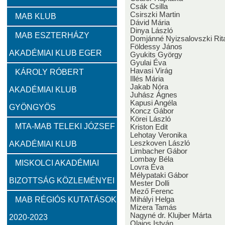
Csák Csilla
Zambó János
Takács Ernő
Csirszki Martin
MAB KLUB
Dávid Mária
Dinya László
MAB ESZTERHÁZY
Domjánné Nyizsalovszki Rit
Szervezeti felépítés
Földessy János
AKADÉMIAI KLUB EGER
Gyukits György
Gyulai Éva
Választott vezetők
Akadémikusok
Nem akadémikus köz
Havasi Virág
KÁROLY RÓBERT
Illés Mária
Jakab Nóra
AKADÉMIAI KLUB
Juhász Ágnes
Feladatok
Kapusi Angéla
GYÖNGYÖS
Koncz Gábor
Körei László
Közérdekű információk
MTA-MAB TELEKI JÓZSEF
Kriston Edit
Lehotay Veronika
Leszkoven László
AKADÉMIAI KLUB
Limbacher Gábor
SZMSZ
Lombay Béla
MISKOLCI AKADÉMIAI
Lovra Éva
Mélypataki Gábor
BIZOTTSÁG KÖZLEMÉNYEI
Alapítvány
Mester Dolli
Mező Ferenc
MAB RÉGIÓS KUTATÁSOK
Mihályi Helga
Mizera Tamás
2023
2022
2021
2020
2019
2018
Nagyné dr. Klujber Márta
2020-2023
Olajos István