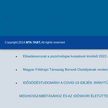
Videók
Miskolci Akadémiai Esték
Egri Akadémiai Esték
Gyöngy
Tudomány a hétköznapokban (MITV)
Tudomány a hétköz
Copyright 2014
MTA-TABT.
All rights reserved
Tudományos előadások
Előadássorozat a pszichológiai kutatások köréből 2022.
Magyar Földrajzi Társaság Borsodi Osztályának rende
IDŐSÖDÉSTUDOMÁNY A COVID-19 IDEJÉN: IRÁNYT
MEGHOSSZABBÍTÁSÁHOZ ÉS AZ IDŐSKORI ÉLETÚTT