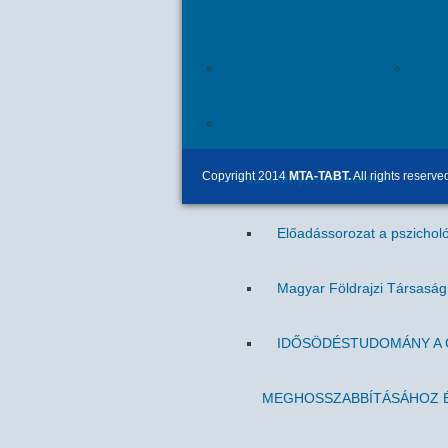
Videók
Miskolci Akadémiai Esték
Egr
Tudomány a hétköznapokban (M
Copyright 2014
MTA-TABT.
All rights reserve
Tudományos előadások
Előadássorozat a pszicholó
Magyar Földrajzi Társasá
IDŐSÖDÉSTUDOMÁNY A C
MEGHOSSZABBÍTÁSÁHOZ É