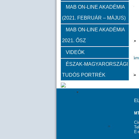
2012
2011
2010
MAB ON-LINE AKADÉMIA
(2021. FEBRUÁR – MÁJUS)
Közgyűlések
MAB ON-LINE AKADÉMIA
2021. ŐSZ
2023
2022
2021
VIDEÓK
Határon túli kapcsolatok (beszám
ÉSZAK-MAGYARORSZÁGI
TUDÓS PORTRÉK
2020
2019
2018
2009
E
Köztestületi tagok
Kapcsolat
MT
Cí
MAB Titká
Te
E-