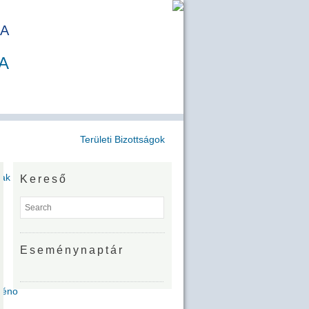
A
A
Területi Bizottságok
jak
Kereső
Eseménynaptár
Zénó