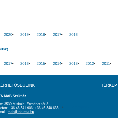
2020
2019
2018
2017
2016
olók)
2017
2016
2015
2014
2013
2012
2011
LÉRHETŐSÉGEINK
TÉRKÉP
A MAB Székház
m: 3530 Miskolc, Erzsébet tér 3.
rság
Elnökség
Hasznos linkek
Támogatók
lefon: +36 46 341-906; +36 46 340-633
mail:
mab@tab.mta.hu