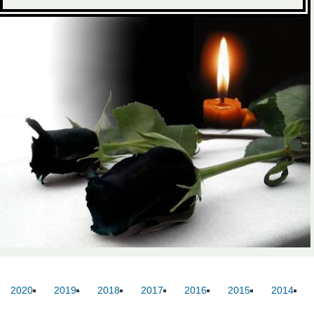
Ernő
usok
Nem akadémikus közgyűlési képviselők
Szak és munkabi
2020
2019
2018
2017
2016
2015
2014