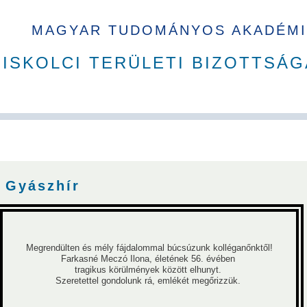
MAGYAR TUDOMÁNYOS AKADÉMI
ISKOLCI TERÜLETI BIZOTTSÁG
A Ház
MAB korábbi tisztségviselői
Szakbizottságok
Dí
Gyászhír
Megrendülten és mély fájdalommal búcsúzunk kolléganőnktől!
Farkasné Meczó Ilona, életének 56. évében
tragikus körülmények között elhunyt.
Szeretettel gondolunk rá, emlékét megőrizzük.
Sándor
Sályi István
Simon Sándor
Verő József
Terplán 