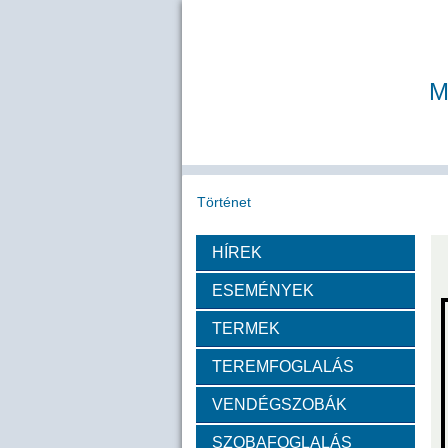
M
Történet
HÍREK
Köszöntő
A MAB
Az MTA
ESEMÉNYEK
Díjazottak
TERMEK
TEREMFOGLALÁS
Tudós arcképek
VENDÉGSZOBÁK
Csókás János
Geleji 
SZOBAFOGLALÁS