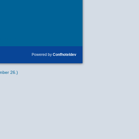
y Ünnepe
Powered by
Confhoteldev
mber 26.)