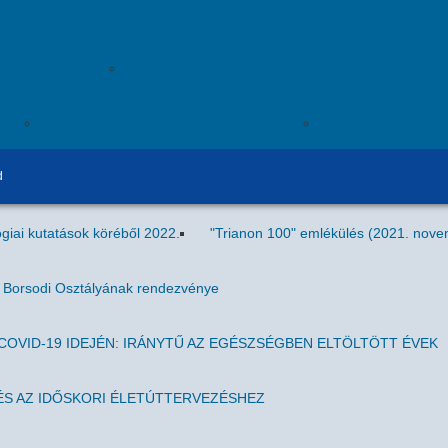
i Akadémiai Esték
Gyöngyösi Akadémiai Esték
ITV)
Tudomány a hétköznapokban (Egri TV)
Magyar Tudomán
d
giai kutatások köréből 2022.
"Trianon 100" emlékülés (2021. nove
g Borsodi Osztályának rendezvénye
OVID-19 IDEJÉN: IRÁNYTŰ AZ EGÉSZSÉGBEN ELTÖLTÖTT ÉVEK
S AZ IDŐSKORI ÉLETÚTTERVEZÉSHEZ