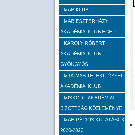
Zambó János
Takács 
MAB KLUB
MAB ESZTERHÁZY
Szervezeti felépítés
AKADÉMIAI KLUB EGER
Választott vezetők
Akadémik
KÁROLY RÓBERT
AKADÉMIAI KLUB
Feladatok
GYÖNGYÖS
Közérdekű információk
MTA-MAB TELEKI JÓZSEF
AKADÉMIAI KLUB
SZMSZ
MISKOLCI AKADÉMIAI
BIZOTTSÁG KÖZLEMÉNYEI
Alapítvány
MAB RÉGIÓS KUTATÁSOK
2023
2022
2021
2020-2023