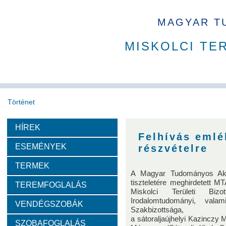
MAGYAR T
MISKOLCI TE
Történet
HÍREK
Köszöntő
A MAB
Az MTA
A Ház
MAB korábbi t
Felhívás emlé
ESEMÉNYEK
részvételre
Díjazottak
TERMEK
A Magyar Tudományos Akad
tiszteletére meghirdetett 
TEREMFOGLALÁS
Tudós arcképek
Miskolci Területi Bi
Irodalomtudományi, vala
VENDÉGSZOBÁK
Szakbizottsága,
Csókás János
Geleji Sándor
Sályi István
Si
a sátoraljaújhelyi Kazinc
SZOBAFOGLALÁS