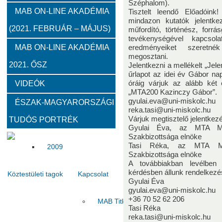
Széphalom).
2012
2011
2010
MAB ON-LINE AKADÉMIA
Tisztelt leendő Előadóink
mindazon kutatók jelentke
(2021. FEBRUÁR – MÁJUS)
műfordító, történész, forrás
Közgyűlések
tevékenységével kapcsol
MAB ON-LINE AKADÉMIA
eredményeiket szeretn
megosztani.
2021. ŐSZ
2023
2022
2021
2020
2019
2018
Jelentkezni a mellékelt „Jelent
űrlapot az idei év Gábor na
VIDEÓK
óráig várjuk az alább két 
Határon túli kapcsolatok (beszámolók)
„MTA200 Kazinczy Gábor”.
gyulai.eva@uni-miskolc.hu
ÉSZAK-MAGYARORSZÁGI
reka.tasi@uni-miskolc.hu
Várjuk megtisztelő jelentke
TUDÓS PORTRÉK
2020
2019
2018
2017
2016
2015
Gyulai Éva, az MTA MA
Szakbizottsága elnöke
Tasi Réka, az MTA MA
2009
Szakbizottsága elnöke
A továbbiakban levélben
kérdésben állunk rendelkezé
Köztestületi tagok
Kapcsolat
Gyulai Éva
gyulai.eva@uni-miskolc.hu
+36 70 52 62 206
MAB Titkárság
Elnökség
Haszno
Tasi Réka
reka.tasi@uni-miskolc.hu