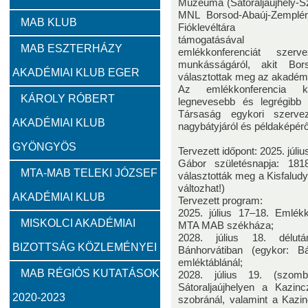
Múzeuma (Sátoraljaújhely-S
MNL Borsod-Abaúj-Zemplén 
Zambó János
Takács Ernő
MAB KLUB
Fióklevéltára
támogatásával
MAB ESZTERHÁZY
emlékkonferenciát sze
Szervezeti felépítés
munkásságáról, akit Bor
AKADÉMIAI KLUB EGER
választottak meg az akadémi
Az emlékkonferencia k
Választott vezetők
Akadémikusok
Nem akadémikus köz
KÁROLY RÓBERT
legnevesebb és legrégibb
Társaság egykori szerve
AKADÉMIAI KLUB
nagybátyjáról és példaképér
Feladatok
GYÖNGYÖS
Tervezett időpont: 2025. júl
Gábor születésnapja: 1818
Közérdekű információk
MTA-MAB TELEKI JÓZSEF
választották meg a Kisfaludy
változhat!)
AKADÉMIAI KLUB
Tervezett program:
SZMSZ
2025. július 17–18. Emlékk
MISKOLCI AKADÉMIAI
MTA MAB székháza;
2028. július 18. délu
BIZOTTSÁG KÖZLEMÉNYEI
Alapítvány
Bánhorvátiban (egykor: Bá
emléktáblánál;
MAB RÉGIÓS KUTATÁSOK
2028. július 19. (szom
2023
2022
2021
2020
2019
2018
Sátoraljaújhelyen a Kaz
2020-2023
szobránál, valamint a Kazi