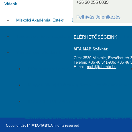
+36 30 255 0039
Videók
Felhívás
Jelentkezés
Miskolci Akadémiai Esték
Egri Akadémiai Esték
Gyöngy
Tudomány a hétköznapokban (MITV)
Tudomány a hétköz
ELÉRHETŐSÉGEINK
MTA MAB Székház
Tudományos előadások
Cím: 3530 Miskolc, Erzsébet tér 3
Telefon: +36 46 341-906; +36 46 
E-mail:
mab@tab.mta.hu
Előadássorozat a pszichológiai kutatások köréből 2022.
Magyar Földrajzi Társaság Borsodi Osztályának rende
IDŐSÖDÉSTUDOMÁNY A COVID-19 IDEJÉN: IRÁNYT
MEGHOSSZABBÍTÁSÁHOZ ÉS AZ IDŐSKORI ÉLETÚTT
Copyright 2014
MTA-TABT.
All rights reserved