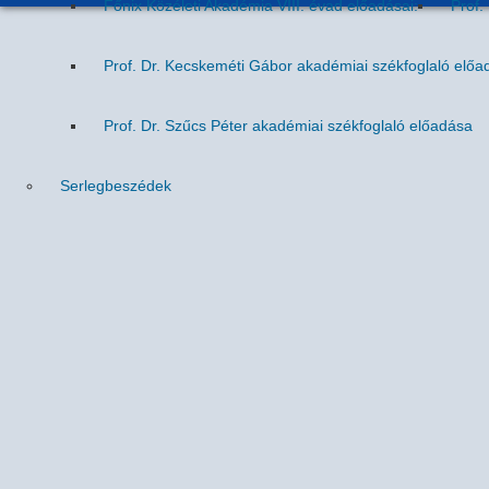
Főnix Közéleti Akadémia VIII. évad előadásai:
Prof.
Prof. Dr. Kecskeméti Gábor akadémiai székfoglaló előa
Prof. Dr. Szűcs Péter akadémiai székfoglaló előadása
Serlegbeszédek