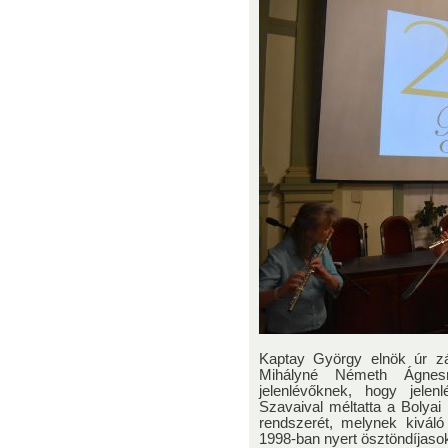
Kaptay György elnök úr z
Mihályné Németh Ágnes
jelenlévőknek, hogy jelenl
Szavaival méltatta a Bolyai 
rendszerét, melynek kiváló
1998-ban nyert ösztöndíjas