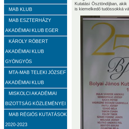
Kutatási Ösztöndíjban, aki
Zambó János
Takács Ernő
is kiemelkedő tudóssokká vá
MAB KLUB
MAB ESZTERHÁZY
Szervezeti felépítés
AKADÉMIAI KLUB EGER
Választott vezetők
Akadémikusok
Nem akadémikus köz
KÁROLY RÓBERT
AKADÉMIAI KLUB
Feladatok
GYÖNGYÖS
Közérdekű információk
MTA-MAB TELEKI JÓZSEF
AKADÉMIAI KLUB
SZMSZ
MISKOLCI AKADÉMIAI
BIZOTTSÁG KÖZLEMÉNYEI
Alapítvány
MAB RÉGIÓS KUTATÁSOK
2023
2022
2021
2020
2019
2018
2020-2023