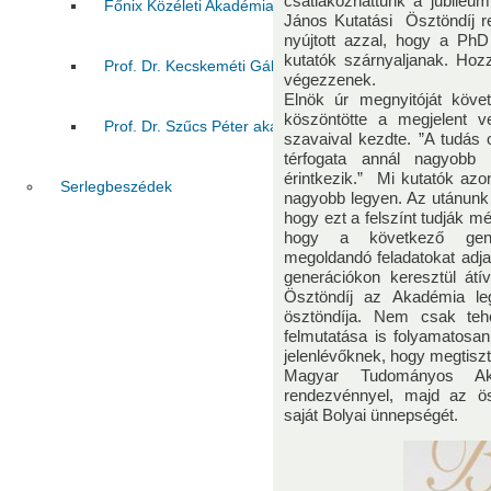
csatlakozhattunk a jubileu
Főnix Közéleti Akadémia VIII. évad előadásai:
Prof.
János Kutatási Ösztöndíj r
nyújtott azzal, hogy a PhD 
kutatók szárnyaljanak. Hoz
Prof. Dr. Kecskeméti Gábor akadémiai székfoglaló előa
végezzenek.
Elnök úr megnyitóját köve
köszöntötte a megjelent v
Prof. Dr. Szűcs Péter akadémiai székfoglaló előadása
szavaival kezdte. ”A tudás
térfogata annál nagyobb 
érintkezik.” Mi kutatók azo
Serlegbeszédek
nagyobb legyen. Az utánunk 
hogy ezt a felszínt tudják mé
hogy a következő gener
megoldandó feladatokat adj
generációkon keresztül átí
Ösztöndíj az Akadémia le
ösztöndíja. Nem csak teh
felmutatása is folyamatosa
jelenlévőknek, hogy megtiszt
Magyar Tudományos Aka
rendezvénnyel, majd az ös
saját Bolyai ünnepségét.