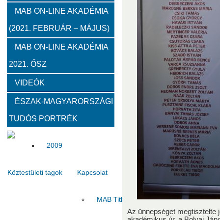
2012
2011
2010
MAB ON-LINE AKADÉMIA
(2021. FEBRUÁR – MÁJUS)
Közgyűlések
MAB ON-LINE AKADÉMIA
2021. ŐSZ
2023
2022
2021
2020
2019
2018
VIDEÓK
Határon túli kapcsolatok (beszámolók)
ÉSZAK-MAGYARORSZÁGI
TUDÓS PORTRÉK
2020
2019
2018
2017
2016
2015
2009
Köztestületi tagok
Kapcsolat
MAB Titkárság
Elnökség
Haszno
Az ünnepséget megtisztelte j
akadémikus úr, a Bolyai Ján