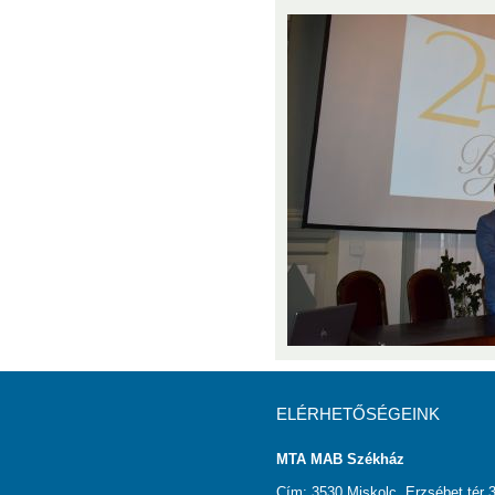
ELÉRHETŐSÉGEINK
MTA MAB Székház
Cím: 3530 Miskolc, Erzsébet tér 3