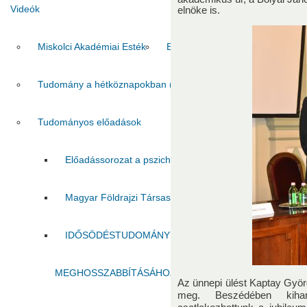
Videók
elnöke is.
Miskolci Akadémiai Esték
Egri Akadémiai Esték
Gyöngy
Tudomány a hétköznapokban (MITV)
Tudomány a hétköz
Tudományos előadások
Előadássorozat a pszichológiai kutatások köréből 2022.
Magyar Földrajzi Társaság Borsodi Osztályának rende
IDŐSÖDÉSTUDOMÁNY A COVID-19 IDEJÉN: IRÁNYT
MEGHOSSZABBÍTÁSÁHOZ ÉS AZ IDŐSKORI ÉLETÚTT
Az ünnepi ülést Kaptay Gyö
meg. Beszédében kiha