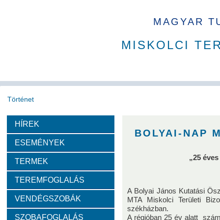
MAGYAR T
MISKOLCI TE
Történet
HÍREK
Köszöntő
A MAB
Az MTA
A Ház
MAB korábbi t
BOLYAI-NAP 
ESEMÉNYEK
Díjazottak
„25 éves
TERMEK
TEREMFOGLALÁS
Tudós arcképek
A Bolyai János Kutatási Ösz
VENDÉGSZOBÁK
MTA Miskolci Területi Bi
Csókás János
Geleji Sándor
Sályi István
Si
székházban.
SZOBAFOGLALÁS
A régióban 25 év alatt szám