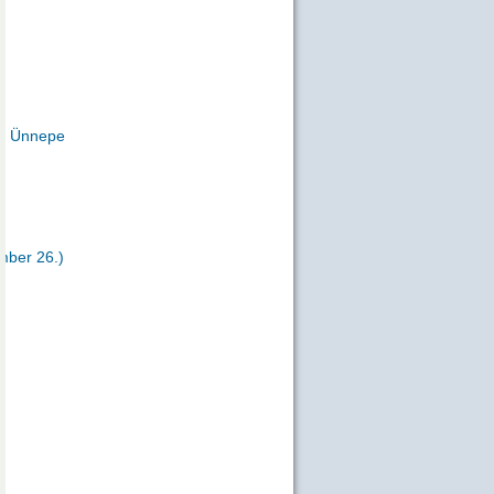
y Ünnepe
mber 26.)