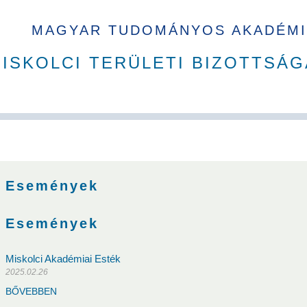
MAGYAR TUDOMÁNYOS AKADÉMI
ISKOLCI TERÜLETI BIZOTTSÁG
A Ház
MAB korábbi tisztségviselői
Szakbizottságok
Dí
Események
Események
Miskolci Akadémiai Esték
2025.02.26
Sándor
Sályi István
Simon Sándor
Verő József
Terplán 
BŐVEBBEN