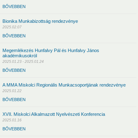
BŐVEBBEN
Bionika Munkabizottság rendezvénye
2025.02.07
BŐVEBBEN
2020
2019
2018
2017
2016
Megemlékezés Hunfalvy Pál és Hunfalvy János
akadémikusokról
olók)
2025.01.23 - 2025.01.24
BŐVEBBEN
2017
2016
2015
2014
2013
2012
2011
A MMA Miskolci Regionális Munkacsoportjának rendezvénye
2025.01.22
BŐVEBBEN
XVII. Miskolci Alkalmazott Nyelvészeti Konferencia
2025.01.16
rság
Elnökség
Hasznos linkek
Támogatók
BŐVEBBEN