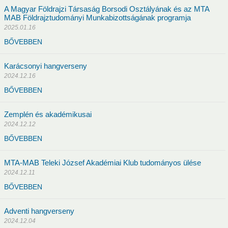
A Magyar Földrajzi Társaság Borsodi Osztályának és az MTA
MAB Földrajztudományi Munkabizottságának programja
2025.01.16
i Akadémiai Esték
Gyöngyösi Akadémiai Esték
BŐVEBBEN
ITV)
Tudomány a hétköznapokban (Egri TV)
Magyar Tudomán
Karácsonyi hangverseny
2024.12.16
BŐVEBBEN
Zemplén és akadémikusai
giai kutatások köréből 2022.
"Trianon 100" emlékülés (2021. nove
2024.12.12
BŐVEBBEN
g Borsodi Osztályának rendezvénye
MTA-MAB Teleki József Akadémiai Klub tudományos ülése
2024.12.11
OVID-19 IDEJÉN: IRÁNYTŰ AZ EGÉSZSÉGBEN ELTÖLTÖTT ÉVEK
BŐVEBBEN
S AZ IDŐSKORI ÉLETÚTTERVEZÉSHEZ
Adventi hangverseny
2024.12.04