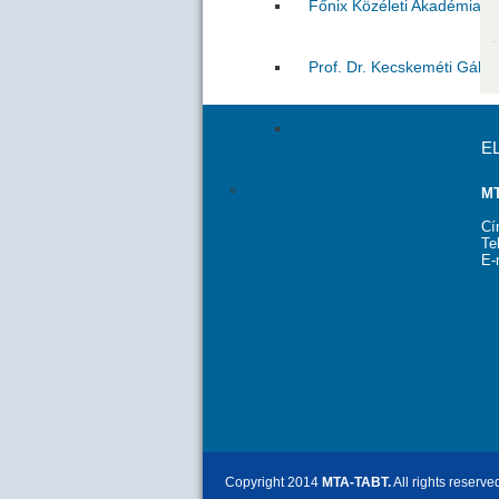
Főnix Közéleti Akadémia VI
Prof. Dr. Kecskeméti Gábo
Prof. Dr. Szűcs Péter akad
E
Serlegbeszédek
MT
Cí
Te
E-
Copyright 2014
MTA-TABT.
All rights reserve