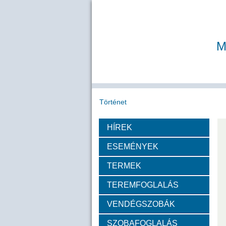
M
Történet
HÍREK
Köszöntő
A MAB
Az MTA
ESEMÉNYEK
Díjazottak
TERMEK
TEREMFOGLALÁS
Tudós arcképek
VENDÉGSZOBÁK
Csókás János
Geleji 
SZOBAFOGLALÁS