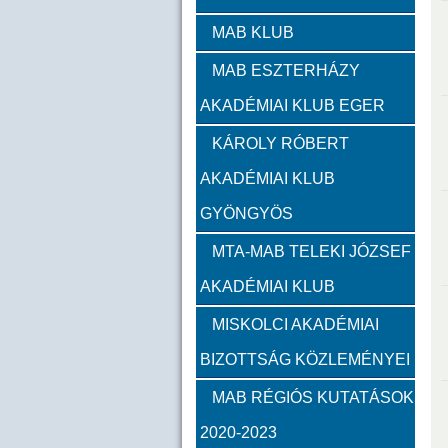
Zambó János
Takács 
MAB KLUB
MAB ESZTERHÁZY
Szervezeti felépítés
AKADÉMIAI KLUB EGER
Választott vezetők
Akadémik
KÁROLY RÓBERT
AKADÉMIAI KLUB
Feladatok
GYÖNGYÖS
Közérdekű információk
MTA-MAB TELEKI JÓZSEF
AKADÉMIAI KLUB
SZMSZ
MISKOLCI AKADÉMIAI
BIZOTTSÁG KÖZLEMÉNYEI
Alapítvány
MAB RÉGIÓS KUTATÁSOK
2023
2022
2021
2020-2023