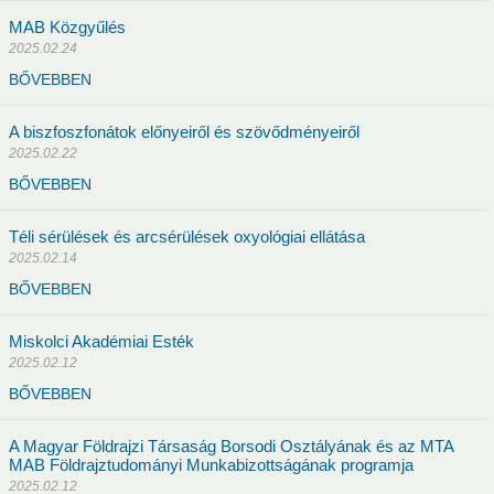
MAB Közgyűlés
Ernő
2025.02.24
BŐVEBBEN
A biszfoszfonátok előnyeiről és szövődményeiről
usok
Nem akadémikus közgyűlési képviselők
Szak és munkabi
2025.02.22
BŐVEBBEN
Téli sérülések és arcsérülések oxyológiai ellátása
2025.02.14
BŐVEBBEN
Miskolci Akadémiai Esték
2025.02.12
BŐVEBBEN
A Magyar Földrajzi Társaság Borsodi Osztályának és az MTA
2020
2019
2018
2017
2016
2015
2014
MAB Földrajztudományi Munkabizottságának programja
2025.02.12