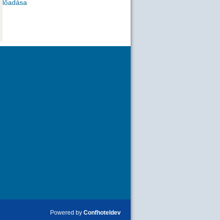
 előadása
Powered by
Confhoteldev