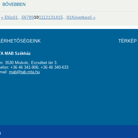
II. évad előadásai:
Prof. Dr. Kaptay György akadémiai székfoglaló
BŐVEBBEN
« Előző
1
...
5
6
7
8
9
10
11
12
13
14
15
...
91
Következő »
r akadémiai székfoglaló előadása
émiai székfoglaló előadása
LÉRHETŐSÉGEINK
TÉRKÉP
A MAB Székház
m: 3530 Miskolc, Erzsébet tér 3.
lefon: +36 46 341-906; +36 46 340-633
mail:
mab@tab.mta.hu
d