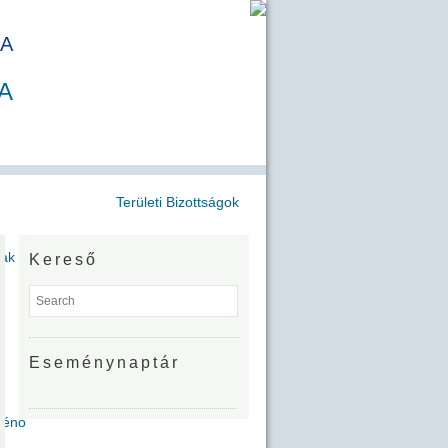
A
A
Területi Bizottságok
jak
Kereső
Eseménynaptár
Zénó