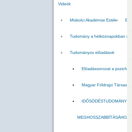
Videók
Miskolci Akadémiai Esték
Egr
Tudomány a hétköznapokban (M
Tudományos előadások
Előadássorozat a pszicholó
Magyar Földrajzi Társasá
IDŐSÖDÉSTUDOMÁNY A C
MEGHOSSZABBÍTÁSÁHOZ É