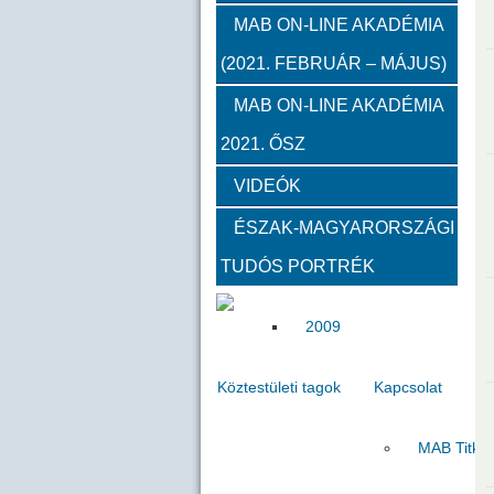
2012
2011
2010
MAB ON-LINE AKADÉMIA
(2021. FEBRUÁR – MÁJUS)
Közgyűlések
MAB ON-LINE AKADÉMIA
2021. ŐSZ
2023
2022
2021
VIDEÓK
Határon túli kapcsolatok (beszám
ÉSZAK-MAGYARORSZÁGI
TUDÓS PORTRÉK
2020
2019
2018
2009
Köztestületi tagok
Kapcsolat
MAB Titká