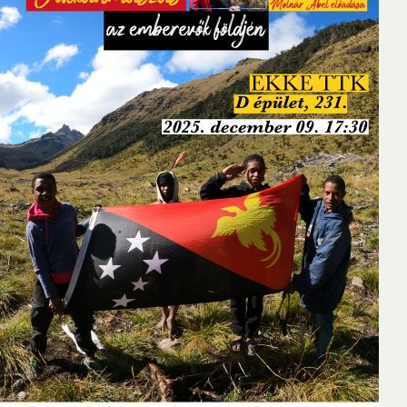
2020
2019
2018
2017
2016
olók)
2017
2016
2015
2014
2013
2012
2011
rság
Elnökség
Hasznos linkek
Támogatók