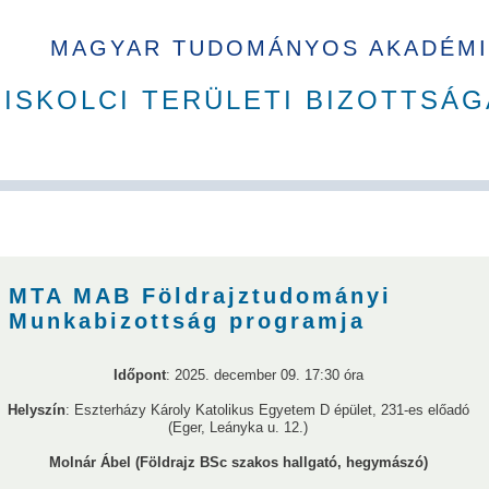
MAGYAR TUDOMÁNYOS AKADÉMI
ISKOLCI TERÜLETI BIZOTTSÁG
A Ház
MAB korábbi tisztségviselői
Szakbizottságok
Dí
MTA MAB Földrajztudományi
Munkabizottság programja
Időpont
: 2025. december 09. 17:30 óra
Helyszín
: Eszterházy Károly Katolikus Egyetem D épület, 231-es előadó
(Eger, Leányka u. 12.)
Sándor
Sályi István
Simon Sándor
Verő József
Terplán 
Molnár Ábel (Földrajz BSc szakos hallgató, hegymászó)