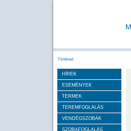
M
Történet
HÍREK
Köszöntő
A MAB
Az MTA
ESEMÉNYEK
Díjazottak
TERMEK
TEREMFOGLALÁS
Tudós arcképek
VENDÉGSZOBÁK
Csókás János
Geleji 
SZOBAFOGLALÁS