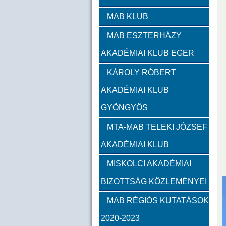
Zambó János
Takács 
MAB KLUB
MAB ESZTERHÁZY
Szervezeti felépítés
AKADÉMIAI KLUB EGER
Választott vezetők
Akadémik
KÁROLY RÓBERT
AKADÉMIAI KLUB
Feladatok
GYÖNGYÖS
Közérdekű információk
MTA-MAB TELEKI JÓZSEF
AKADÉMIAI KLUB
SZMSZ
MISKOLCI AKADÉMIAI
BIZOTTSÁG KÖZLEMÉNYEI
Alapítvány
MAB RÉGIÓS KUTATÁSOK
2023
2022
2021
2020-2023