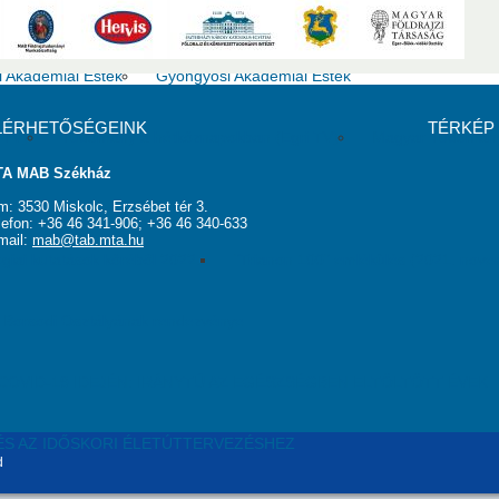
i Akadémiai Esték
Gyöngyösi Akadémiai Esték
LÉRHETŐSÉGEINK
TÉRKÉP
ITV)
Tudomány a hétköznapokban (Egri TV)
Magyar Tudomán
A MAB Székház
m: 3530 Miskolc, Erzsébet tér 3.
lefon: +36 46 341-906; +36 46 340-633
mail:
mab@tab.mta.hu
giai kutatások köréből 2022.
"Trianon 100" emlékülés (2021. nove
g Borsodi Osztályának rendezvénye
OVID-19 IDEJÉN: IRÁNYTŰ AZ EGÉSZSÉGBEN ELTÖLTÖTT ÉVEK
S AZ IDŐSKORI ÉLETÚTTERVEZÉSHEZ
d