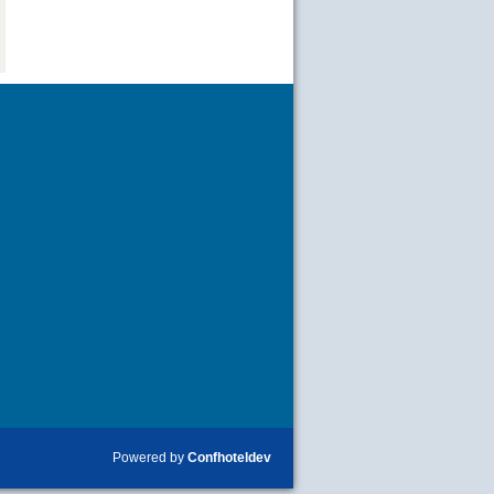
y Ünnepe
mber 26.)
Powered by
Confhoteldev