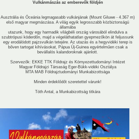
Vulkánmászás az emberevők földjén
Ernő
Ausztrália és Óceánia legmagasabb vulkánjának (Mount Giluwe - 4.367 m)
első magyar megmászása. A világ egyik legrosszabb közbiztonságú
államába
utazunk, hogy egy harmadik világbéli ország városából elindulva a
szubtrópusi köderdőn, majd a végeláthatatlan gyepmezőkön át feljussunk
egy erodálódott pajzsvulkán tetejére. Az utazás és a hegyvidéki terep is
usok
Nem akadémikus közgyűlési képviselők
Szak és munkabi
bőven tartogat kihívásokat, Pápua Új-Guinea egyértelműen csak a
bevállalós kalandoroknak ajánlott.
Szervezők: EKKE TTK Földrajz és Környezettudományi Intézet
Magyar Földrajzi Társaság Eger-Bükk-vidéki Osztálya
MTA MAB Földrajztudományi Munkabizottsága
Minden érdeklődőt szeretettel várunk!
Tóth Antal, a Munkabizottság titkára
2020
2019
2018
2017
2016
2015
2014