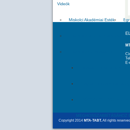
Videók
Miskolci Akadémiai Esték
Egr
E
Tudomány a hétköznapokban (M
MT
Tudományos előadások
Cí
Te
E-
Előadássorozat a pszicholó
Magyar Földrajzi Társasá
IDŐSÖDÉSTUDOMÁNY A C
MEGHOSSZABBÍTÁSÁHOZ É
Copyright 2014
MTA-TABT.
All rights reserve