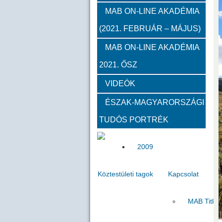
2012
2011
2010
MAB ON-LINE AKADÉMIA
(2021. FEBRUÁR – MÁJUS)
Közgyűlések
MAB ON-LINE AKADÉMIA
2021. ŐSZ
2023
2022
2021
VIDEÓK
Határon túli kapcsolatok (beszám
ÉSZAK-MAGYARORSZÁGI
TUDÓS PORTRÉK
2020
2019
2018
2009
Köztestületi tagok
Kapcsolat
MAB Titká