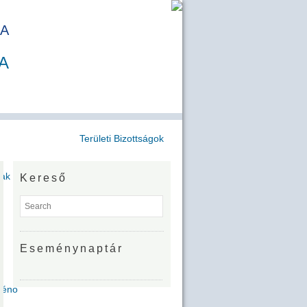
A
A
Területi Bizottságok
jak
Kereső
Eseménynaptár
Zénó