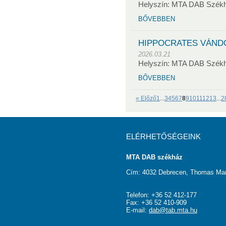
Helyszín: MTA DAB Szék
BŐVEBBEN
HIPPOCRATES VÁND
2026.03.21
Helyszín: MTA DAB Szék
BŐVEBBEN
« Előző
1
...
3
4
5
6
7
8
9
10
11
12
13
...
2
ELÉRHETŐSÉGEINK
MTA DAB székház
Cím: 4032 Debrecen, Thomas Man
Telefon: +36 52 412-177
Fax: +36 52 410-909
E-mail:
dab@tab.mta.hu