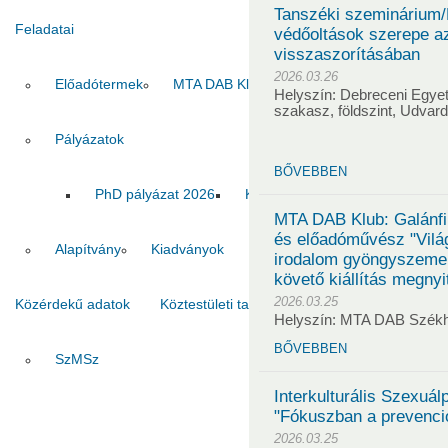
Tanszéki szeminárium/
Feladatai
védőoltások szerepe az
visszaszorításában
2026.03.26
Előadótermek
MTA DAB Klub
Vendégszobák
Helyszín: Debreceni Egyet
szakasz, földszint, Udvar
Pályázatok
BŐVEBBEN
PhD pályázat 2026
Kiadvány pályázat 2026
MT
MTA DAB Klub: Galánfi
és előadóművész "Vilá
Alapítvány
Kiadványok
irodalom gyöngyszemeib
követő kiállítás megnyi
2026.03.25
Közérdekű adatok
Köztestületi tagok
Kapcsolat
Helyszín: MTA DAB Szék
BŐVEBBEN
SzMSz
Titkárság
Ha
Interkulturális Szexuál
"Fókuszban a prevenci
2026.03.25