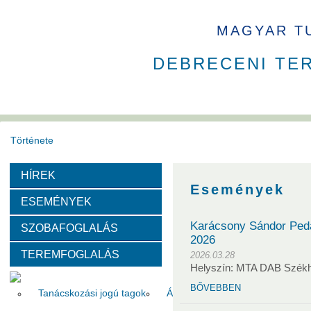
MAGYAR T
DEBRECENI TE
Története
HÍREK
Székház
Díjak
Események
ESEMÉNYEK
Szervezeti felépítése
Karácsony Sándor Peda
SZOBAFOGLALÁS
2026
TEREMFOGLALÁS
Választott vezetők
Akadémikusok
Nem akadémikus köz
2026.03.28
Helyszín: MTA DAB Szék
BŐVEBBEN
Tanácskozási jogú tagok
Állandó meghívottak
Testüle