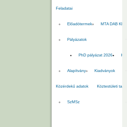
Feladatai
Előadótermek
MTA DAB Klub
Pályázatok
PhD pályázat 2026
Kia
Alapítvány
Kiadványok
Közérdekű adatok
Köztestületi tago
SzMSz