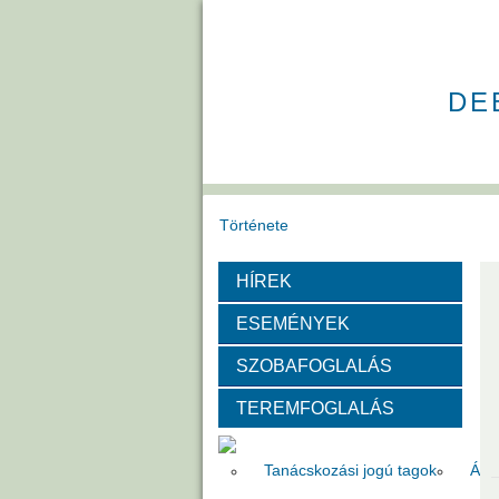
DE
Története
HÍREK
Székház
Díjak
ESEMÉNYEK
Szervezeti felépítése
SZOBAFOGLALÁS
TEREMFOGLALÁS
Választott vezetők
Akadémik
Tanácskozási jogú tagok
Áll