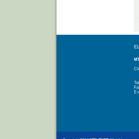
E
MT
Cí
Te
Fa
E-