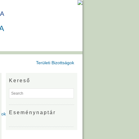
A
A
Területi Bizottságok
Kereső
Eseménynaptár
gok