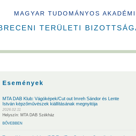
MAGYAR TUDOMÁNYOS AKADÉMI
BRECENI TERÜLETI BIZOTTSÁG
Események
MTA DAB Klub: Vágóképek/Cut out Imreh Sándor és Lente
István képzőművészek kiállításának megnyitója
2026.02.11
usok
Nem akadémikus közgyűlési képviselők
Szavazati jogú ta
Helyszín: MTA DAB Székház
BŐVEBBEN
andó meghívottak
Testületek