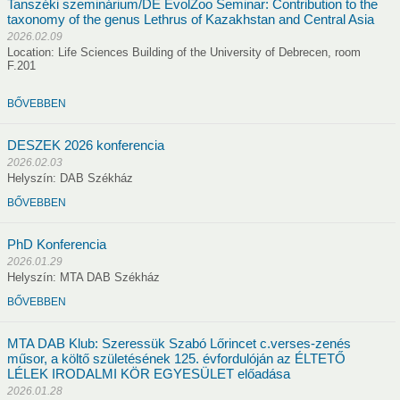
Tanszéki szeminárium/DE EvolZoo Seminar: Contribution to the
taxonomy of the genus Lethrus of Kazakhstan and Central Asia
2026.02.09
Location: Life Sciences Building of the University of Debrecen, room
F.201
Vendégszobák
BŐVEBBEN
DESZEK 2026 konferencia
2026.02.03
dvány pályázat 2026
MTA DAB Tehetséggondozásért Érem 2026
Helyszín: DAB Székház
BŐVEBBEN
PhD Konferencia
2026.01.29
k
Kapcsolat
Helyszín: MTA DAB Székház
BŐVEBBEN
Titkárság
Határon túli kapcsolatok
Galéria
Has
MTA DAB Klub: Szeressük Szabó Lőrincet c.verses-zenés
műsor, a költő születésének 125. évfordulóján az ÉLTETŐ
LÉLEK IRODALMI KÖR EGYESÜLET előadása
2026.01.28