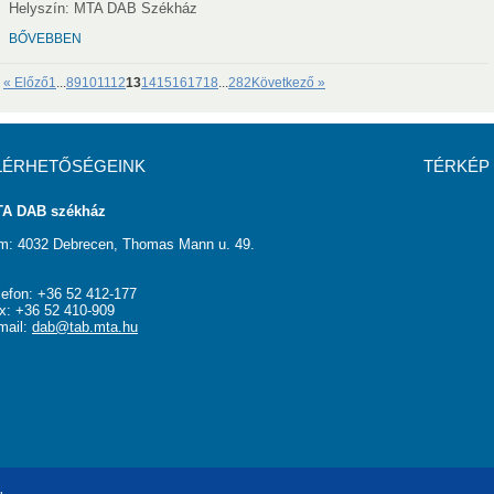
Helyszín: MTA DAB Székház
BŐVEBBEN
« Előző
1
...
8
9
10
11
12
13
14
15
16
17
18
...
282
Következő »
LÉRHETŐSÉGEINK
TÉRKÉP
A DAB székház
m: 4032 Debrecen, Thomas Mann u. 49.
lefon: +36 52 412-177
x: +36 52 410-909
mail:
dab@tab.mta.hu