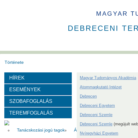
MAGYAR T
DEBRECENI TE
Története
HÍREK
Magyar Tudományos Akadémia
Székház
Díjak
Atommagkutató Intézet
ESEMÉNYEK
Szervezeti felépítése
Debrecen
SZOBAFOGLALÁS
Debreceni Egyetem
TEREMFOGLALÁS
Választott vezetők
Akadémikusok
Nem akadémikus köz
Debreceni Szemle
Debreceni Szemle
(megújult web
Tanácskozási jogú tagok
Állandó meghívottak
Testüle
Nyíregyházi Egyetem