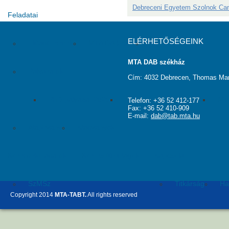
Debreceni Egyetem Szolnok C
Feladatai
ELÉRHETŐSÉGEINK
Előadótermek
MTA DAB Klub
Vendégszobák
MTA DAB székház
Pályázatok
Cím: 4032 Debrecen, Thomas Man
PhD pályázat 2026
Kiadvány pályázat 2026
MT
Telefon: +36 52 412-177
Fax: +36 52 410-909
E-mail:
dab@tab.mta.hu
Alapítvány
Kiadványok
Közérdekű adatok
Köztestületi tagok
Kapcsolat
SzMSz
Titkárság
Ha
Copyright 2014
MTA-TABT.
All rights reserved