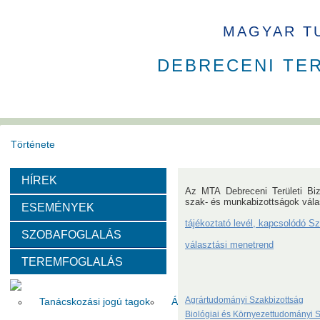
MAGYAR T
DEBRECENI TE
Története
HÍREK
Székház
Díjak
Az MTA Debreceni Területi Bi
szak- és munkabizottságok vála
ESEMÉNYEK
Szervezeti felépítése
tájékoztató levél, kapcsolódó S
SZOBAFOGLALÁS
választási menetrend
TEREMFOGLALÁS
Választott vezetők
Akadémikusok
Nem akadémikus köz
Agrártudományi Szakbizottság
Tanácskozási jogú tagok
Állandó meghívottak
Testüle
Biológiai és Környezettudományi 