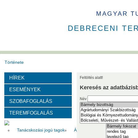
MAGYAR T
DEBRECENI TE
Története
HÍREK
Feltöltés alatt!
Székház
Díjak
Keresés az adatbázis
ESEMÉNYEK
Szervezeti felépítése
Név
SZOBAFOGLALÁS
TEREMFOGLALÁS
Választott vezetők
Akadémikusok
Nem akadémikus köz
Tanácskozási jogú tagok
Állandó meghívottak
Testüle