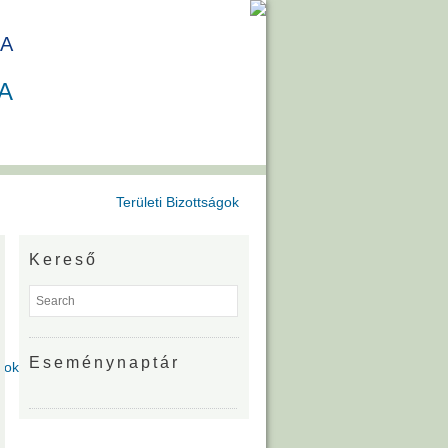
A
A
Területi Bizottságok
Kereső
Eseménynaptár
gok