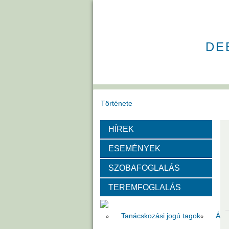
DE
Története
HÍREK
Székház
Díjak
ESEMÉNYEK
Szervezeti felépítése
SZOBAFOGLALÁS
TEREMFOGLALÁS
Választott vezetők
Akadémik
Tanácskozási jogú tagok
Áll