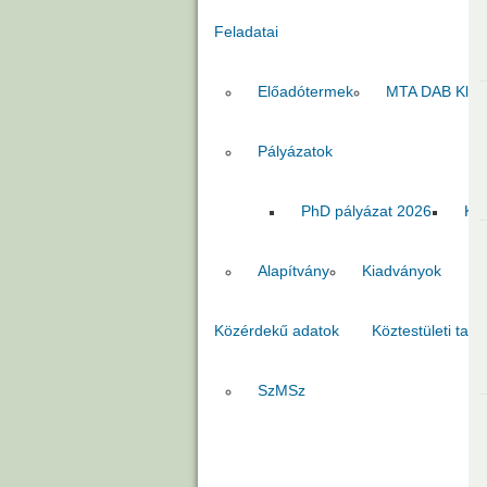
Feladatai
Előadótermek
MTA DAB Klub
Pályázatok
PhD pályázat 2026
Kia
Alapítvány
Kiadványok
Közérdekű adatok
Köztestületi tago
SzMSz