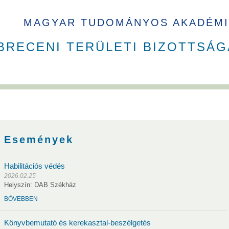
MAGYAR TUDOMÁNYOS AKADÉMI
BRECENI TERÜLETI BIZOTTSÁG
Események
Habilitációs védés
2026.02.25
Helyszín: DAB Székház
usok
Nem akadémikus közgyűlési képviselők
Szavazati jogú ta
BŐVEBBEN
andó meghívottak
Testületek
Könyvbemutató és kerekasztal-beszélgetés