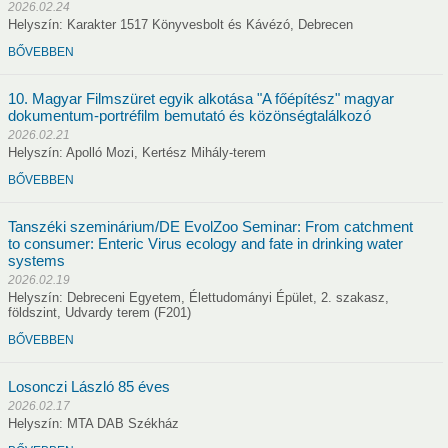
2026.02.24
Helyszín: Karakter 1517 Könyvesbolt és Kávézó, Debrecen
BŐVEBBEN
Vendégszobák
10. Magyar Filmszüret egyik alkotása "A főépítész" magyar
dokumentum-portréfilm bemutató és közönségtalálkozó
2026.02.21
Helyszín: Apolló Mozi, Kertész Mihály-terem
BŐVEBBEN
dvány pályázat 2026
MTA DAB Tehetséggondozásért Érem 2026
Tanszéki szeminárium/DE EvolZoo Seminar: From catchment
to consumer: Enteric Virus ecology and fate in drinking water
systems
2026.02.19
Helyszín: Debreceni Egyetem, Élettudományi Épület, 2. szakasz,
k
Kapcsolat
földszint, Udvardy terem (F201)
BŐVEBBEN
Titkárság
Határon túli kapcsolatok
Galéria
Has
Losonczi László 85 éves
2026.02.17
Helyszín: MTA DAB Székház