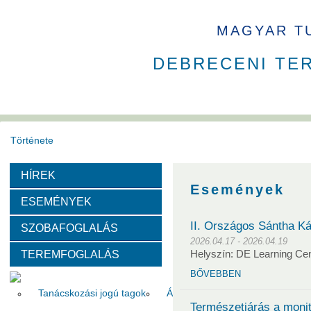
MAGYAR T
DEBRECENI TE
Története
HÍREK
Székház
Díjak
Események
ESEMÉNYEK
Szervezeti felépítése
II. Országos Sántha K
SZOBAFOGLALÁS
2026.04.17 - 2026.04.19
TEREMFOGLALÁS
Helyszín: DE Learning Ce
Választott vezetők
Akadémikusok
Nem akadémikus köz
BŐVEBBEN
Tanácskozási jogú tagok
Állandó meghívottak
Testüle
Természetjárás a moni