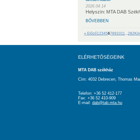
2026.04.14
Helyszín: MTA DAB Szék
BŐVEBBEN
« Előző
1
2
3
4
5
6
7
8
9
10
11
...
282
Kö
ELÉRHETŐSÉGEINK
MTA DAB székház
Cím: 4032 Debrecen, Thomas Man
Telefon: +36 52 412-177
Fax: +36 52 410-909
E-mail:
dab@tab.mta.hu