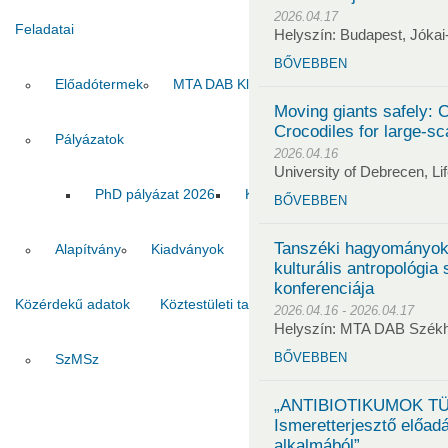
2026.04.17
Feladatai
Helyszín: Budapest, Jókai-k
BŐVEBBEN
Előadótermek
MTA DAB Klub
Vendégszobák
Moving giants safely: C
Crocodiles for large-sc
Pályázatok
2026.04.16
University of Debrecen, L
PhD pályázat 2026
Kiadvány pályázat 2026
MT
BŐVEBBEN
Tanszéki hagyományok 
Alapítvány
Kiadványok
kulturális antropológia 
konferenciája
Közérdekű adatok
Köztestületi tagok
Kapcsolat
2026.04.16 - 2026.04.17
Helyszín: MTA DAB Szék
BŐVEBBEN
SzMSz
Titkárság
Ha
„ANTIBIOTIKUMOK TÜ
Ismeretterjesztő előad
alkalmából”