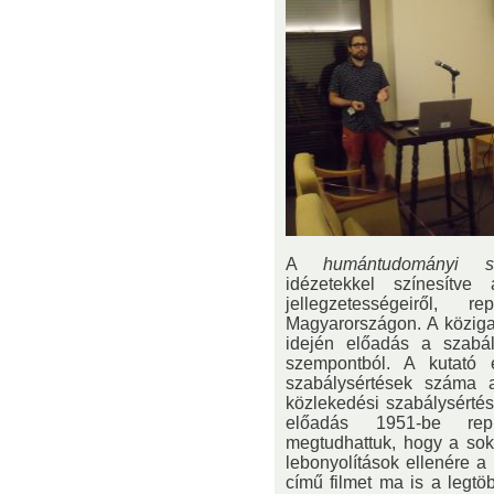
A
humántudományi s
idézetekkel színesítve
jellegzetességeiről, 
Magyarországon. A köziga
idején előadás a szabály
szempontból. A kutató 
szabálysértések száma
közlekedési szabálysértés
előadás 1951-be repí
megtudhattuk, hogy a sok
lebonyolítások ellenére a
című filmet ma is a legtöb