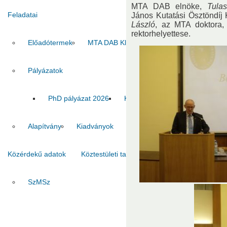
MTA DAB elnöke,
Tula
Feladatai
János Kutatási Ösztöndíj
László
, az MTA doktora
rektorhelyettese.
Előadótermek
MTA DAB Klub
Vendégszobák
Pályázatok
PhD pályázat 2026
Kiadvány pályázat 2026
MT
Alapítvány
Kiadványok
Közérdekű adatok
Köztestületi tagok
Kapcsolat
SzMSz
Titkárság
Ha