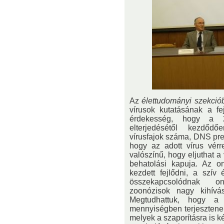
Az
élettudományi szekció
vírusok kutatásának a fe
érdekesség, hogy a 2
elterjedésétől kezdőd
vírusfajok száma, DNS pre
hogy az adott vírus vérrel
valószínű, hogy eljuthat a 
behatolási kapuja. Az o
kezdett fejlődni, a szív
összekapcsolódnak o
zoonózisok nagy kihívá
Megtudhattuk, hogy a
mennyiségben terjesztene
melyek a szaporításra is