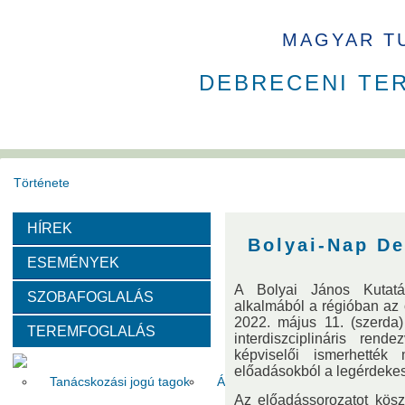
MAGYAR T
DEBRECENI TE
Története
HÍREK
Székház
Díjak
Bolyai-Nap D
ESEMÉNYEK
Szervezeti felépítése
A Bolyai János Kutatá
SZOBAFOGLALÁS
alkalmából a régióban az ö
2022. május 11. (szerda) 
TEREMFOGLALÁS
Választott vezetők
Akadémikusok
Nem akadémikus köz
interdiszciplináris ren
képviselői ismerhették
előadásokból a legérdeke
Tanácskozási jogú tagok
Állandó meghívottak
Testüle
Az előadássorozatot kös