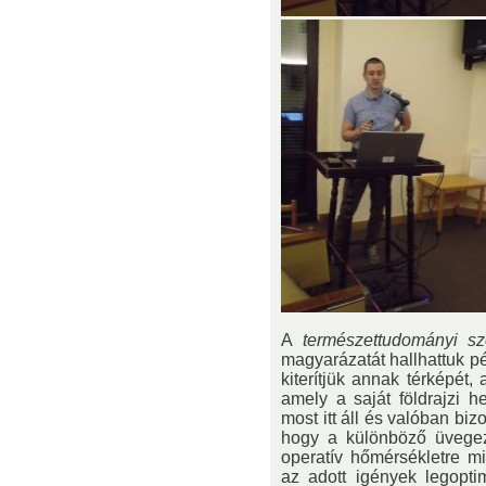
A
természettudományi sz
magyarázatát hallhattuk p
kiterítjük annak térképét,
amely a saját földrajzi h
most itt áll és valóban bi
hogy a különböző üvegez
operatív hőmérsékletre mi
az adott igények legopti