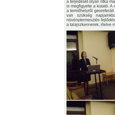
a terjedését olyan ritka ma
is megfigyelte a kutató.
a termőhelyről georeferált
van szükség napjainkba
növénytermesztés fejlődé
a talajszkennerek, illetv