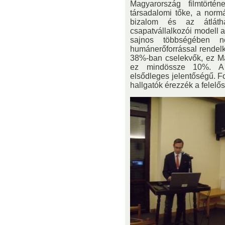
Magyarország filmtörtén
társadalomi tőke, a normá
bizalom és az átlátha
csapatvállalkozói modell 
sajnos többségében 
humánerőforrással rendelk
38%-ban cselekvők, ez M
ez mindössze 10%. A d
elsődleges jelentőségű. F
hallgatók érezzék a felelő