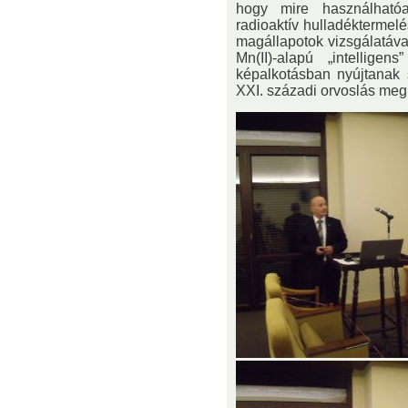
hogy mire használható
radioaktív hulladéktermel
magállapotok vizsgálatáva
Mn(II)-alapú „intellige
képalkotásban nyújtanak 
XXI. századi orvoslás meg