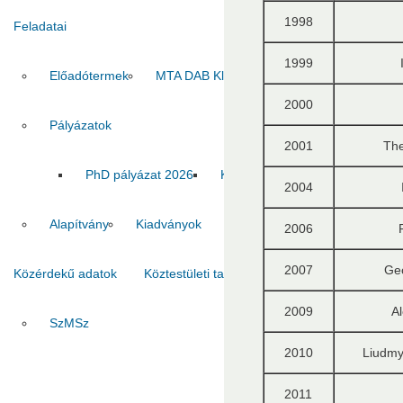
1998
Feladatai
1999
Előadótermek
MTA DAB Klub
Vendégszobák
2000
Pályázatok
2001
The
PhD pályázat 2026
Kiadvány pályázat 2026
MT
2004
Alapítvány
Kiadványok
2006
2007
Ge
Közérdekű adatok
Köztestületi tagok
Kapcsolat
2009
A
SzMSz
Titkárság
Ha
2010
Liudmy
2011