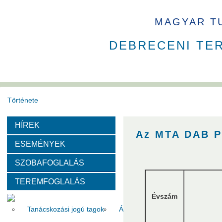
MAGYAR T
DEBRECENI TE
Története
HÍREK
Székház
Díjak
Az MTA DAB P
ESEMÉNYEK
Szervezeti felépítése
SZOBAFOGLALÁS
TEREMFOGLALÁS
Választott vezetők
Akadémikusok
Nem akadémikus köz
Évszám
Tanácskozási jogú tagok
Állandó meghívottak
Testüle