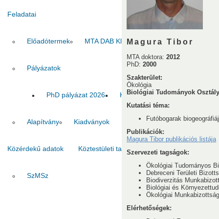
Feladatai
Előadótermek
MTA DAB Klub
Vendégszobák
Magura Tibor
MTA doktora:
2012
PhD:
2000
Pályázatok
Szakterület:
Ökológia
Biológiai Tudományok Osztál
PhD pályázat 2026
Kiadvány pályázat 2026
MT
Kutatási téma:
Futóbogarak biogeográfiáj
Alapítvány
Kiadványok
Publikációk:
Magura Tibor publikációs listája
Közérdekű adatok
Köztestületi tagok
Kapcsolat
Szervezeti tagságok:
Ökológiai Tudományos Biz
Debreceni Területi Bizott
SzMSz
Titkárság
Ha
Biodiverzitás Munkabizott
Biológiai és Környezettu
Ökológiai Munkabizottság
Elérhetőségek: