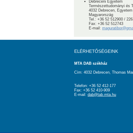
Debreceni Egyetem
Természettudományi és T
4032 Debrecen, Egyetem 
Magyarország
Tel.: +36 52 512900 / 22
Fax: +36 52 512743
E-mail:
maguratibor@gma
ELÉRHETŐSÉGEINK
MTA DAB székház
Cím: 4032 Debrecen, Thomas Man
Telefon: +36 52 412-177
Fax: +36 52 410-909
E-mail:
dab@tab.mta.hu