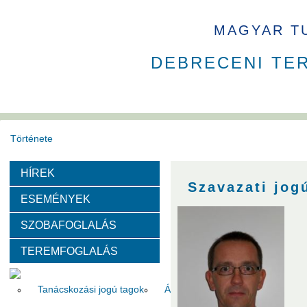
MAGYAR T
DEBRECENI TE
Története
HÍREK
Székház
Díjak
Szavazati jog
ESEMÉNYEK
Szervezeti felépítése
SZOBAFOGLALÁS
TEREMFOGLALÁS
Választott vezetők
Akadémikusok
Nem akadémikus köz
Tanácskozási jogú tagok
Állandó meghívottak
Testüle