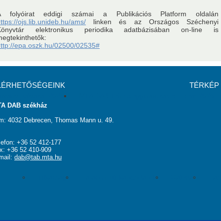
A folyóirat eddigi számai a Publikációs Platform oldalán
ttps://ojs.lib.unideb.hu/ams/
linken és az Országos Széchenyi
Könyvtár elektronikus periodika adatbázisában on-line is
egtekinthetők:
Vendégszobák
ttp://epa.oszk.hu/02500/02535#
LÉRHETŐSÉGEINK
TÉRKÉP
dvány pályázat 2026
MTA DAB Tehetséggondozásért Érem 2026
A DAB székház
m: 4032 Debrecen, Thomas Mann u. 49.
lefon: +36 52 412-177
k
x: +36 52 410-909
Kapcsolat
mail:
dab@tab.mta.hu
Titkárság
Határon túli kapcsolatok
Galéria
Has