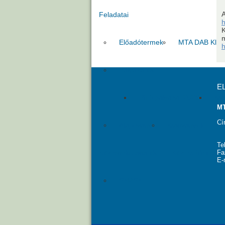
Feladatai
h
m
Előadótermek
MTA DAB Klub
h
Pályázatok
E
PhD pályázat 2026
Kia
MT
Cí
Alapítvány
Kiadványok
Te
Közérdekű adatok
Köztestületi tago
Fa
E-
SzMSz