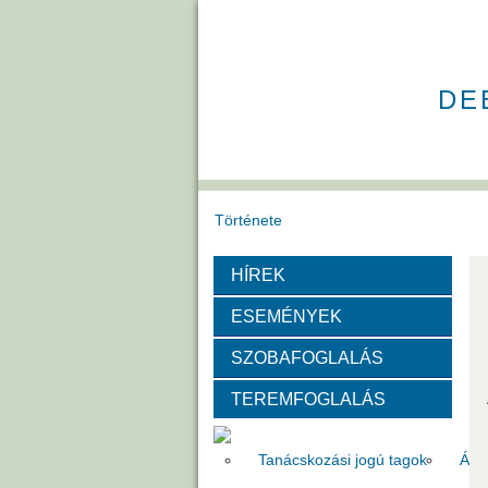
DE
Története
HÍREK
Székház
Díjak
ESEMÉNYEK
Szervezeti felépítése
SZOBAFOGLALÁS
TEREMFOGLALÁS
Választott vezetők
Akadémik
Tanácskozási jogú tagok
Áll