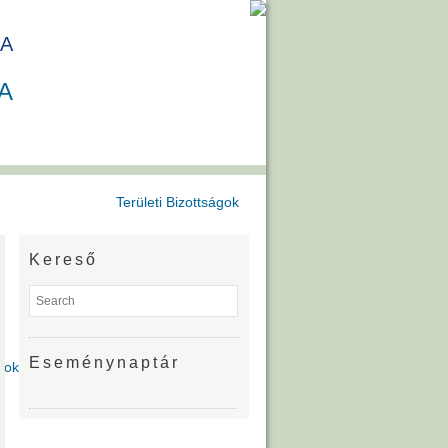
A
A
Területi Bizottságok
Kereső
Eseménynaptár
gok