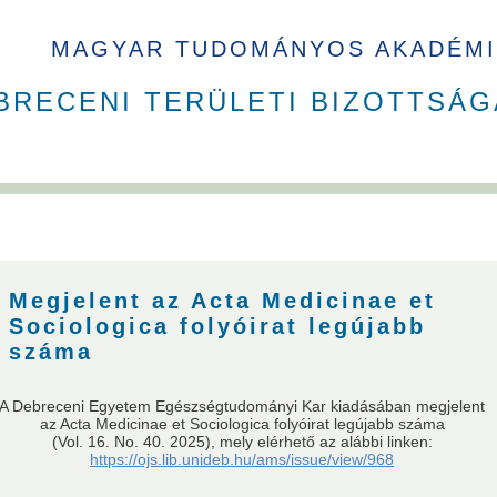
MAGYAR TUDOMÁNYOS AKADÉMI
BRECENI TERÜLETI BIZOTTSÁG
Megjelent az Acta Medicinae et
Sociologica folyóirat legújabb
száma
A Debreceni Egyetem Egészségtudományi Kar kiadásában megjelent
usok
Nem akadémikus közgyűlési képviselők
Szavazati jogú ta
az Acta Medicinae et Sociologica folyóirat legújabb száma
(Vol. 16. No. 40. 2025), mely elérhető az alábbi linken:
https://ojs.lib.unideb.hu/ams/issue/view/968
andó meghívottak
Testületek