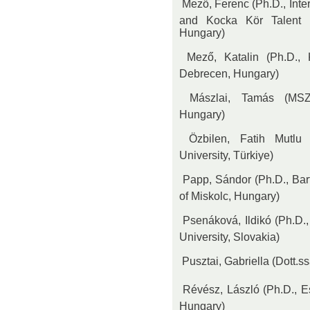
 Mező, Ferenc (Ph.D., Int
and Kocka Kör Talent D
Hungary)
 Mező, Katalin (Ph.D.,
Debrecen, Hungary)
 Mászlai, Tamás (MSZL
Hungary)
 Özbilen, Fatih Mutlu
University, Türkiye)
 Papp, Sándor (Ph.D., Bar
of Miskolc, Hungary)
 Psenáková, Ildikó (Ph.D.
University, Slovakia)
 Pusztai, Gabriella (Dott.ss
 Révész, László (Ph.D., E
Hungary)