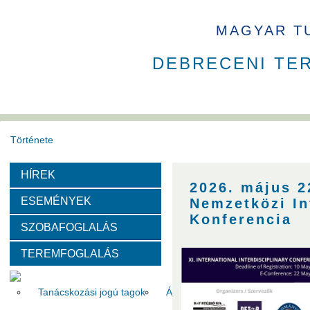
MAGYAR T
DEBRECENI TE
Története
HÍREK
Székház
Díjak
2026. május 22
ESEMÉNYEK
Nemzetközi In
Szervezeti felépítése
Konferencia
SZOBAFOGLALÁS
TEREMFOGLALÁS
Választott vezetők
Akadémikusok
Nem akadémikus köz
Tanácskozási jogú tagok
Állandó meghívottak
Testüle