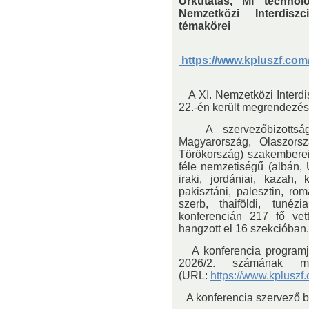
Űrkutatás, MI technoló
Nemzetközi Interdiszc
témakörei
https://www.kpluszf.co
A XI. Nemzetközi Interdis
22.-én került megrendezés
A szervezőbizottság 
Magyarország, Olaszorsz
Törökország) szakemberei
féle nemzetiségű (albán, U
iraki, jordániai, kazah, 
pakisztáni, palesztin, rom
szerb, thaiföldi, tunéz
konferencián 217 fő vet
hangzott el 16 szekcióban.
A konferencia programja 
2026/2. számának mell
(URL:
https://www.kpluszf
A konferencia szervező bi