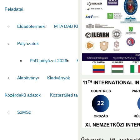
Feladatai
Előadótermek
MTA DAB Klub
Vendégszobák
Pályázatok
PhD pályázat 2026
Kiadvány pályázat 2026
MT
Alapítvány
Kiadványok
Közérdekű adatok
Köztestületi tagok
Kapcsolat
SzMSz
Titkárság
Ha