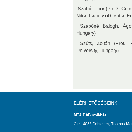
 Szabó, Tibor (Ph.D., Con
Nitra, Faculty of Central 
 Szabóné Balogh, Ágot
Hungary)
 Szűts, Zoltán (Prof.,
University, Hungary)
ELÉRHETŐSÉGEINK
MTA DAB székház
Cím: 4032 Debrecen, Thomas Man