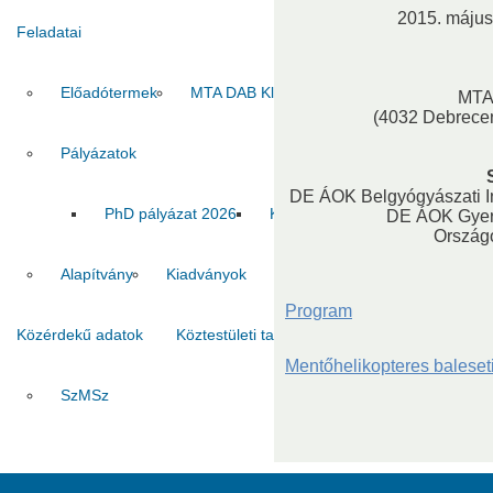
2015. május 
Feladatai
Előadótermek
MTA DAB Klub
Vendégszobák
MTA
(4032 Debrece
Pályázatok
DE ÁOK Belgyógyászati I
PhD pályázat 2026
Kiadvány pályázat 2026
MT
DE ÁOK Gyerm
Ország
Alapítvány
Kiadványok
Program
Közérdekű adatok
Köztestületi tagok
Kapcsolat
Mentőhelikopteres baleset
SzMSz
Titkárság
Ha