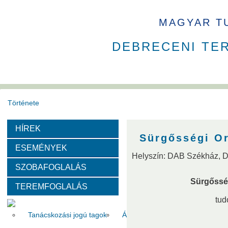
MAGYAR T
DEBRECENI TE
Története
HÍREK
Székház
Díjak
Sürgősségi O
ESEMÉNYEK
Helyszín: DAB Székház, 
Szervezeti felépítése
SZOBAFOGLALÁS
Sürgőssé
TEREMFOGLALÁS
Választott vezetők
Akadémikusok
Nem akadémikus köz
tud
Tanácskozási jogú tagok
Állandó meghívottak
Testüle