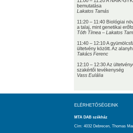
11:00 – 11:20 A NAIK-GYKI
bemutatása
Lakatos Tamás
11:20 – 11:40 Biológiai n
a talaj, mint genetikai erőf
Tóth Tímea – Lakatos Ta
11:40 – 12:10 A gyümölcsfá
ültetvény között. Az alanyh
Takács Ferenc
12:10 – 12:30 Az ültetvény
szakértői tevékenység
Vass Eulália
ELÉRHETŐSÉGEINK
MTA DAB székház
Cím: 4032 Debrecen, Thomas Man