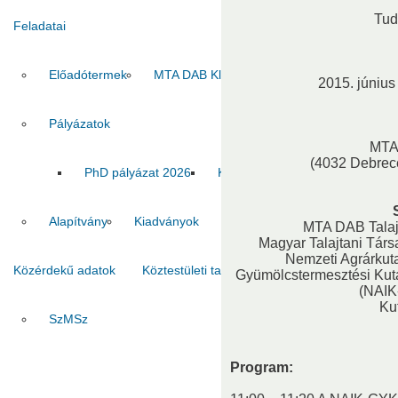
Tud
Feladatai
Előadótermek
MTA DAB Klub
Vendégszobák
2015. június 
Pályázatok
MTA
(4032 Debrec
PhD pályázat 2026
Kiadvány pályázat 2026
MT
Alapítvány
Kiadványok
MTA DAB Talaj
Magyar Talajtani Társ
Nemzeti Agrárkuta
Közérdekű adatok
Köztestületi tagok
Kapcsolat
Gyümölcstermesztési Kutat
(NAIK
Ku
SzMSz
Titkárság
Ha
Program: