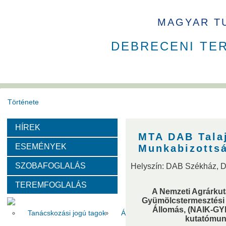
MAGYAR T
DEBRECENI TE
Története
HÍREK
Székház
Díjak
MTA DAB Talaj
ESEMÉNYEK
Munkabizotts
Szervezeti felépítése
SZOBAFOGLALÁS
Helyszín: DAB Székház, 
TEREMFOGLALÁS
Választott vezetők
Akadémikusok
Nem akadémikus köz
A Nemzeti Agrárkut
Gyümölcstermesztési K
Állomás, (NAIK-GYK
Tanácskozási jogú tagok
Állandó meghívottak
Testüle
kutatómun