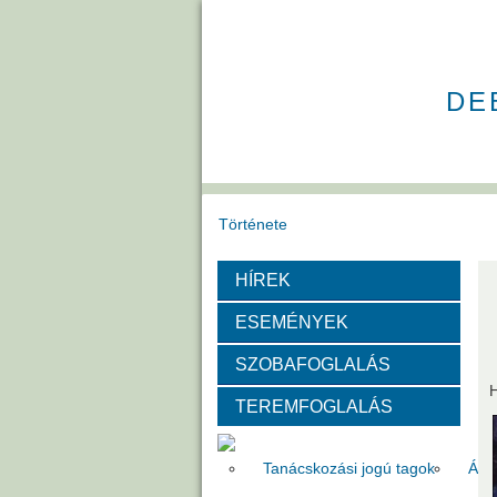
DE
Története
HÍREK
Székház
Díjak
ESEMÉNYEK
Szervezeti felépítése
SZOBAFOGLALÁS
TEREMFOGLALÁS
Választott vezetők
Akadémik
Tanácskozási jogú tagok
Áll