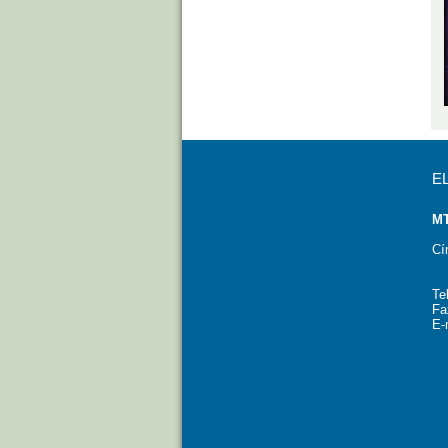
E
MT
Cí
Te
Fa
E-