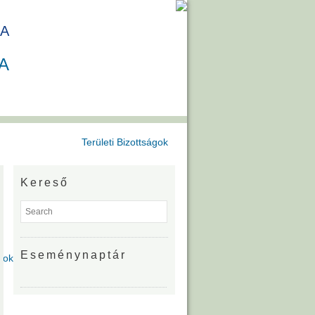
A
A
Területi Bizottságok
Kereső
Eseménynaptár
gok