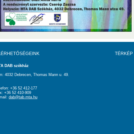
LÉRHETŐSÉGEINK
TÉRKÉP
A DAB székház
m: 4032 Debrecen, Thomas Mann u. 49.
lefon: +36 52 412-177
x: +36 52 410-909
mail:
dab@tab.mta.hu