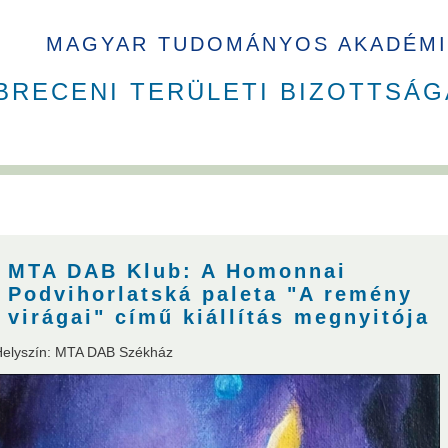
MAGYAR TUDOMÁNYOS AKADÉMI
BRECENI TERÜLETI BIZOTTSÁG
MTA DAB Klub: A Homonnai
Podvihorlatská paleta "A remény
virágai" című kiállítás megnyitója
Helyszín: MTA DAB Székház
usok
Nem akadémikus közgyűlési képviselők
Szavazati jogú ta
andó meghívottak
Testületek