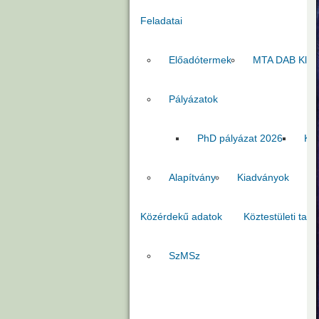
Feladatai
Előadótermek
MTA DAB Klub
Pályázatok
PhD pályázat 2026
Kia
Alapítvány
Kiadványok
Közérdekű adatok
Köztestületi tago
SzMSz