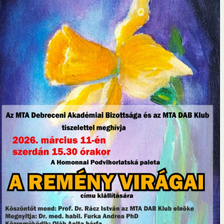
Vendégszobák
dvány pályázat 2026
MTA DAB Tehetséggondozásért Érem 2026
k
Kapcsolat
Titkárság
Határon túli kapcsolatok
Galéria
Has