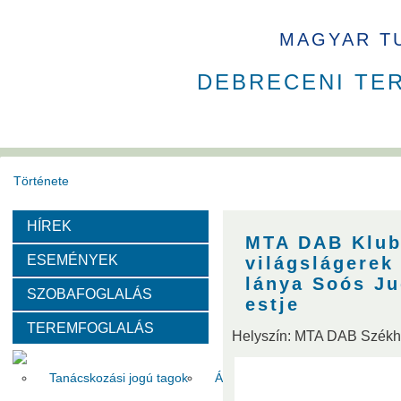
MAGYAR T
DEBRECENI TE
Története
HÍREK
Székház
Díjak
MTA DAB Klub
ESEMÉNYEK
világslágerek
Szervezeti felépítése
lánya Soós Ju
SZOBAFOGLALÁS
estje
TEREMFOGLALÁS
Választott vezetők
Akadémikusok
Nem akadémikus köz
Helyszín: MTA DAB Szék
Tanácskozási jogú tagok
Állandó meghívottak
Testüle