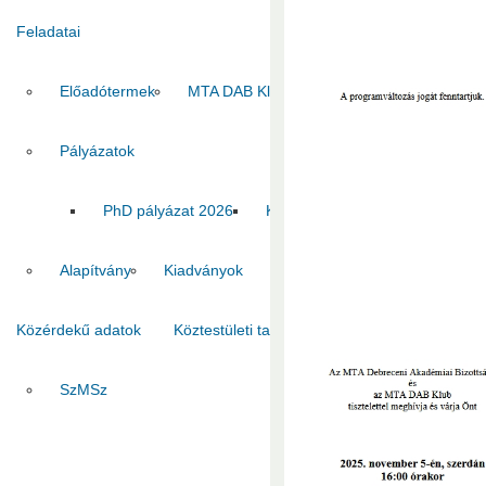
Feladatai
Előadótermek
MTA DAB Klub
Vendégszobák
Pályázatok
PhD pályázat 2026
Kiadvány pályázat 2026
MT
Alapítvány
Kiadványok
Közérdekű adatok
Köztestületi tagok
Kapcsolat
SzMSz
Titkárság
Ha