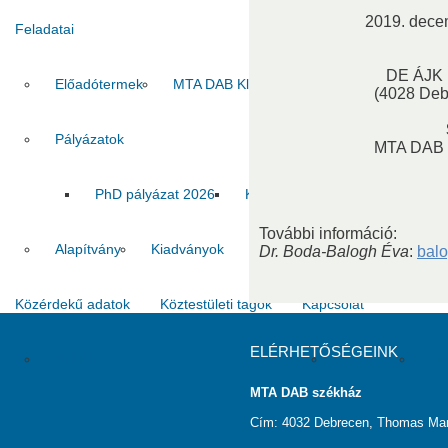
2019. decem
Feladatai
DE ÁJK 
Előadótermek
MTA DAB Klub
Vendégszobák
(4028 Debr
Pályázatok
MTA DAB J
PhD pályázat 2026
Kiadvány pályázat 2026
MT
További információ:
Alapítvány
Kiadványok
Dr. Boda-Balogh Éva
:
bal
Közérdekű adatok
Köztestületi tagok
Kapcsolat
ELÉRHETŐSÉGEINK
SzMSz
Titkárság
Ha
MTA DAB székház
Cím: 4032 Debrecen, Thomas Man