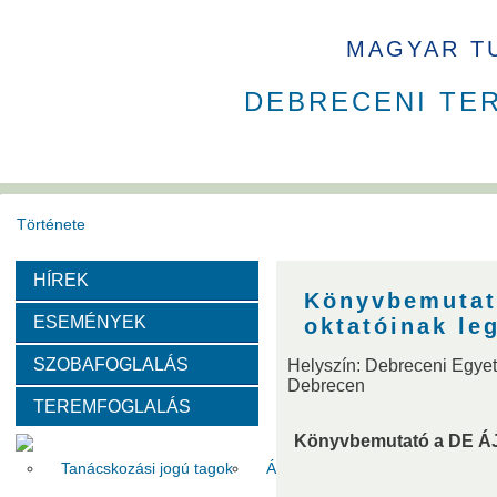
MAGYAR T
DEBRECENI TE
Története
HÍREK
Székház
Díjak
Könyvbemutat
ESEMÉNYEK
oktatóinak le
Szervezeti felépítése
SZOBAFOGLALÁS
Helyszín: Debreceni Egyet
Debrecen
TEREMFOGLALÁS
Választott vezetők
Akadémikusok
Nem akadémikus köz
Könyvbemutató a DE ÁJ
Tanácskozási jogú tagok
Állandó meghívottak
Testüle