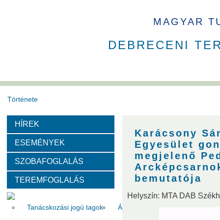
MAGYAR T
DEBRECENI TE
Története
HÍREK
Székház
Díjak
Karácsony Sá
ESEMÉNYEK
Egyesület go
Szervezeti felépítése
megjelenő Pe
SZOBAFOGLALÁS
Arcképcsarnok
bemutatója
TEREMFOGLALÁS
Választott vezetők
Akadémikusok
Nem akadémikus köz
Helyszín: MTA DAB Szék
Tanácskozási jogú tagok
Állandó meghívottak
Testüle