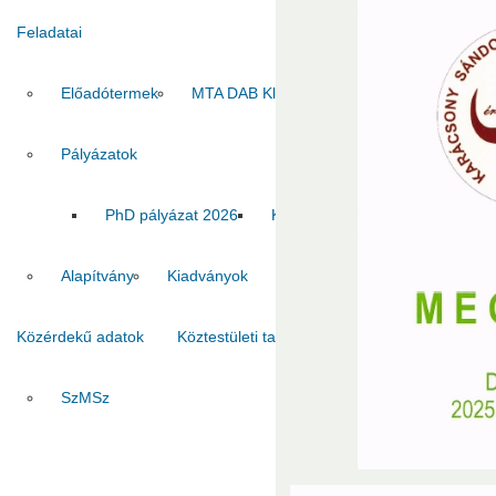
Feladatai
Előadótermek
MTA DAB Klub
Vendégszobák
Pályázatok
PhD pályázat 2026
Kiadvány pályázat 2026
MT
Alapítvány
Kiadványok
Közérdekű adatok
Köztestületi tagok
Kapcsolat
SzMSz
Titkárság
Ha