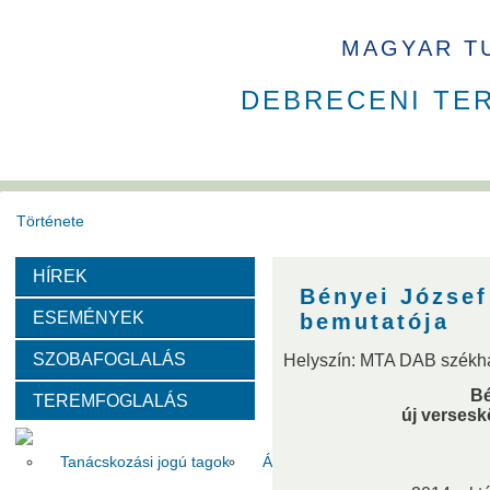
MAGYAR T
DEBRECENI TE
Története
HÍREK
Székház
Díjak
Bényei József
ESEMÉNYEK
bemutatója
Szervezeti felépítése
SZOBAFOGLALÁS
Helyszín: MTA DAB székh
Bé
TEREMFOGLALÁS
Választott vezetők
Akadémikusok
Nem akadémikus köz
új versesk
Tanácskozási jogú tagok
Állandó meghívottak
Testüle