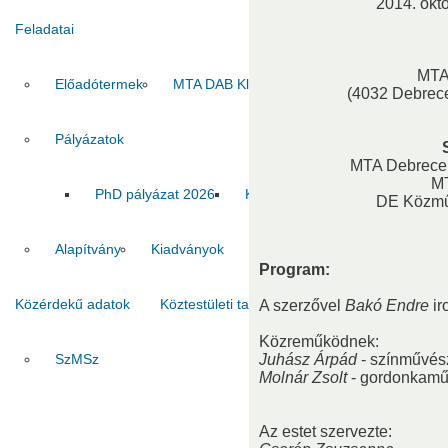
2014. októ
Feladatai
MTA
Előadótermek
MTA DAB Klub
Vendégszobák
(4032 Debrec
Pályázatok
MTA Debrecen
M
PhD pályázat 2026
Kiadvány pályázat 2026
MT
DE Közmű
Alapítvány
Kiadványok
Program:
Közérdekű adatok
Köztestületi tagok
Kapcsolat
A szerzővel
Bakó Endre
ir
Közreműködnek:
SzMSz
Juhász Árpád
Titkárság
- színművés
Ha
Molnár Zsolt
- gordonkam
Az estet szervezte: