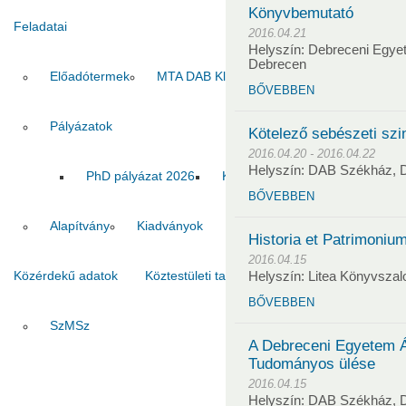
Könyvbemutató
Feladatai
2016.04.21
Helyszín: Debreceni Egye
Debrecen
Előadótermek
MTA DAB Klub
Vendégszobák
BŐVEBBEN
Pályázatok
Kötelező sebészeti szi
2016.04.20 - 2016.04.22
Helyszín: DAB Székház, 
PhD pályázat 2026
Kiadvány pályázat 2026
MT
BŐVEBBEN
Alapítvány
Kiadványok
Historia et Patrimoniu
2016.04.15
Közérdekű adatok
Köztestületi tagok
Kapcsolat
Helyszín: Litea Könyvszal
BŐVEBBEN
SzMSz
Titkárság
Ha
A Debreceni Egyetem 
Tudományos ülése
2016.04.15
Helyszín: DAB Székház, 