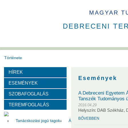
MAGYAR T
DEBRECENI TE
Története
HÍREK
Székház
Díjak
Események
ESEMÉNYEK
Szervezeti felépítése
A Debreceni Egyetem Á
SZOBAFOGLALÁS
Tanszék Tudományos ü
TEREMFOGLALÁS
Választott vezetők
Akadémikusok
Nem akadémikus köz
2016.04.29
Helyszín: DAB Székház, 
BŐVEBBEN
Tanácskozási jogú tagok
Állandó meghívottak
Testüle