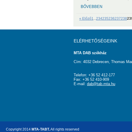
BŐVEBBEN
« Előző
1
...
234
235
236
237
238
23
ELÉRHETŐSÉGEINK
MTA DAB székház
Cím: 4032 Debrecen, Thomas Man
Telefon: +36 52 412-177
Fax: +36 52 410-909
E-mail:
dab@tab.mta.hu
Copyright 2014
MTA-TABT.
All rights reserved