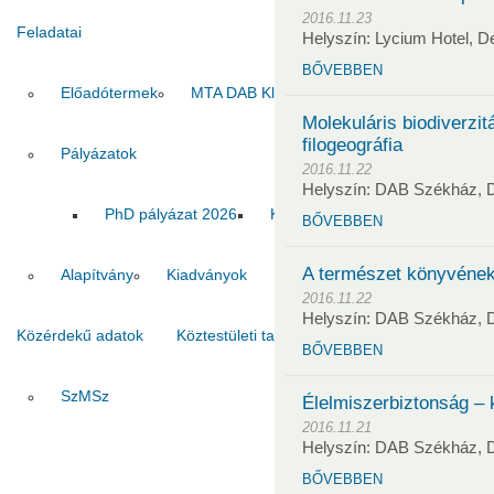
2016.11.23
Feladatai
Helyszín: Lycium Hotel, 
BŐVEBBEN
Előadótermek
MTA DAB Klub
Vendégszobák
Molekuláris biodiverzit
filogeográfia
Pályázatok
2016.11.22
Helyszín: DAB Székház, 
PhD pályázat 2026
Kiadvány pályázat 2026
MT
BŐVEBBEN
A természet könyvének
Alapítvány
Kiadványok
2016.11.22
Helyszín: DAB Székház, 
Közérdekű adatok
Köztestületi tagok
Kapcsolat
BŐVEBBEN
SzMSz
Titkárság
Ha
Élelmiszerbiztonság –
2016.11.21
Helyszín: DAB Székház, 
BŐVEBBEN