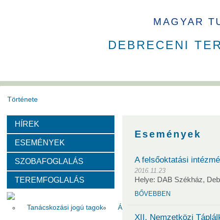
MAGYAR T
DEBRECENI TE
Története
HÍREK
Székház
Díjak
Események
ESEMÉNYEK
Szervezeti felépítése
A felsőoktatási intézm
SZOBAFOGLALÁS
2016.11.23
TEREMFOGLALÁS
Helye: DAB Székház, Deb
Választott vezetők
Akadémikusok
Nem akadémikus köz
BŐVEBBEN
Tanácskozási jogú tagok
Állandó meghívottak
Testüle
XII. Nemzetközi Táplá