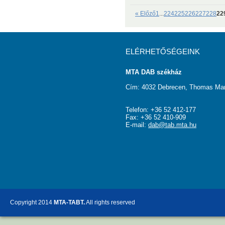
« Előző
1
...
224
225
226
227
228
22
ELÉRHETŐSÉGEINK
MTA DAB székház
Cím: 4032 Debrecen, Thomas Man
Telefon: +36 52 412-177
Fax: +36 52 410-909
E-mail:
dab@tab.mta.hu
Copyright 2014
MTA-TABT.
All rights reserved