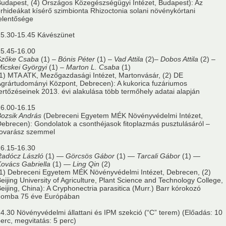
udapest, (4) Országos Közegészségügyi Intézet, Budapest): Az
rhideákat kísérő szimbionta Rhizoctonia solani növénykórtani
elentősége
15.30-15.45 Kávészünet
5.45-16.00
Szőke Csaba
(1) –
Bónis Péter
(1) –
Vad Attila
(2)–
Dobos Attila
(2) –
icskei Györgyi
(1) –
Marton L. Csaba
(1)
1) MTA ATK, Mezőgazdasági Intézet, Martonvásár, (2) DE
grártudományi Központ, Debrecen): A kukorica fuzáriumos
ertőzéseinek 2013. évi alakulása több termőhely adatai alapján
6.00-16.15
ozsik András
(Debreceni Egyetem MÉK Növényvédelmi Intézet,
ebrecen): Gondolatok a csonthéjasok fitoplazmás pusztulásáról –
rovarász szemmel
6.15-16.30
Radócz László
(1) —
Görcsös Gábor
(1) —
Tarcali Gábor
(1) —
ovács Gabriella
(1) —
Ling Qin
(2)
1) Debreceni Egyetem MÉK Növényvédelmi Intézet, Debrecen, (2)
eijing University of Agriculture, Plant Science and Technology College,
eijing, China): A Cryphonectria parasitica (Murr.) Barr kórokozó
gomba 75 éve Európában
4.30 Növényvédelmi állattani és IPM szekció (“C” terem) (Előadás: 10
erc, megvitatás: 5 perc)