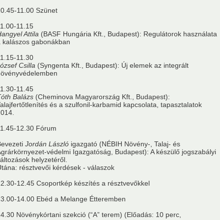
0.45-11.00 Szünet
1.00-11.15
angyel Attila
(BASF Hungária Kft., Budapest): Regulátorok használata
a kalászos gabonákban
1.15-11.30
ózsef Csilla
(Syngenta Kft., Budapest): Új elemek az integrált
növényvédelemben
1.30-11.45
óth Balázs
(Cheminova Magyarország Kft., Budapest):
alajfertőtlenítés és a szulfonil-karbamid kapcsolata, tapasztalatok
2014.
11.45-12.30 Fórum
Bevezeti
Jordán László
igazgató (NÉBIH Növény-, Talaj- és
grárkörnyezet-védelmi Igazgatóság, Budapest): A készülő jogszabályi
áltozások helyzetéről.
tána: résztvevői kérdések - válaszok
2.30-12.45 Csoportkép készítés a résztvevőkkel
13.00-14.00 Ebéd a Melange Étteremben
4.30 Növénykórtani szekció (“A” terem) (Előadás: 10 perc,