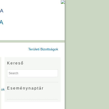
A
A
Területi Bizottságok
Kereső
Eseménynaptár
gok