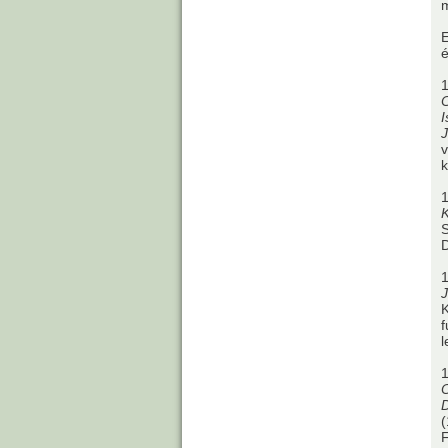
m
E
é
1
C
I
J
v
k
1
K
S
1
J
K
f
l
1
(
F