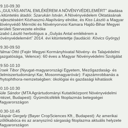
9.10-09.30
A „GULYÁS ANTAL EMLÉKÉREM A NÖVÉNYVÉDELEMÉRT” átadása
 kitüntetés átadói:
Szarukán István
, A Növényvédelem Oktatásának
ejlesztéséért Közhasznú Alapítvány elnöke, és
Kiss László
a Magyar
Növényvédő Mérnöki és Növényorvosi Kamara Hajdú-Bihar Megyei
erületi Szervezete elnöke
Szabó László
herbológus a „Gulyás Antal emlékérem a
övényvédelemért” 2014. évi kitüntetettje (laudáció:
Kövics György)
9.30-09.50
álmai Ottó
(Fejér Megyei Kormányhivatal Növény- és Talajvédelmi
gazgatósága, Velence): 60 éves a Magyar Növényvédelmi Szolgálat
9.50-10.10
rsek Tibor
(Nyugat-magyarországi Egyetem, Mezőgazdaság- és
Élelmiszertudományi Kar, Mosonmagyaróvár): Fajszámrobbanás a
hytophthora-nemzetségben: ökológiai és gazdasági kihatások
0.10-10.30
Süle Sándor
(MTA Agrártudományi Kutatóközpont Növényvédelmi
ntézet, Budapest): Gyümölcsfélék fitoplazmás betegségei
Magyarországon
0.30-10.45
Gáspár Gergely
(Bayer CropSciences Kft., Budapest): Az amerikai
zőlőkabóca és az aranyszínű sárgaság fitoplazma aktuális helyzete
Magyarországon