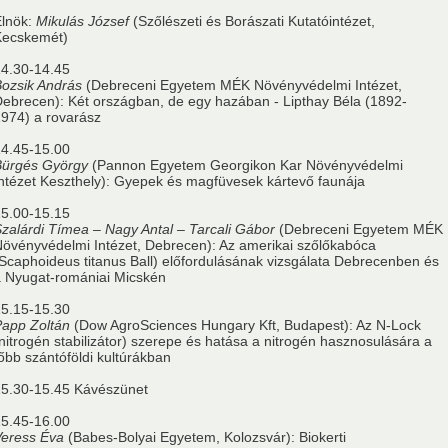
Elnök:
Mikulás József
(Szőlészeti és Borászati Kutatóintézet,
Kecskemét)
4.30-14.45
ozsik András
(Debreceni Egyetem MÉK Növényvédelmi Intézet,
ebrecen): Két országban, de egy hazában - Lipthay Béla (1892-
974) a rovarász
4.45-15.00
Bürgés György
(Pannon Egyetem Georgikon Kar Növényvédelmi
ntézet Keszthely): Gyepek és magfüvesek kártevő faunája
5.00-15.15
zalárdi Tímea – Nagy Antal – Tarcali Gábor
(Debreceni Egyetem MÉK
övényvédelmi Intézet, Debrecen): Az amerikai szőlőkabóca
Scaphoideus titanus Ball) előfordulásának vizsgálata Debrecenben és
 Nyugat-romániai Micskén
5.15-15.30
app Zoltán
(Dow AgroSciences Hungary Kft, Budapest): Az N-Lock
nitrogén stabilizátor) szerepe és hatása a nitrogén hasznosulására a
őbb szántóföldi kultúrákban
15.30-15.45 Kávészünet
5.45-16.00
Veress Éva
(Babes-Bolyai Egyetem, Kolozsvár): Biokerti