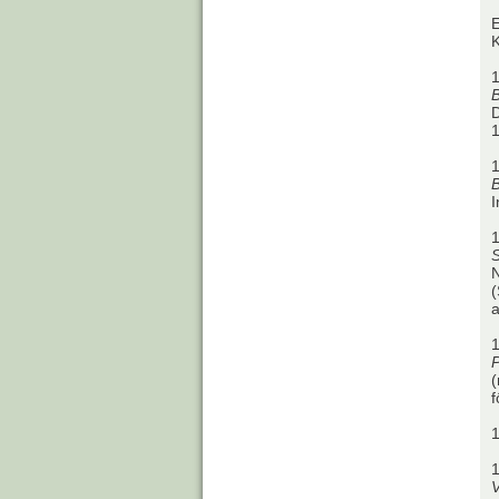
1
B
D
1
1
I
1
S
N
(
a
1
P
(
f
1