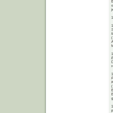
B
o
j
1
M
(
A
f
1
B
D
1
K
(
B
B
1
p