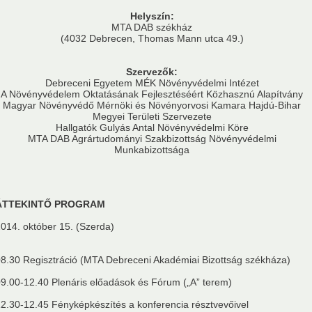
Helyszín:
MTA DAB székház
(4032 Debrecen, Thomas Mann utca 49.)
Vendégszobák
Szervezők:
Debreceni Egyetem MÉK Növényvédelmi Intézet
A Növényvédelem Oktatásának Fejlesztéséért Közhasznú Alapítvány
Magyar Növényvédő Mérnöki és Növényorvosi Kamara Hajdú-Bihar
Megyei Területi Szervezete
Hallgatók Gulyás Antal Növényvédelmi Köre
dvány pályázat 2026
MTA DAB Tehetséggondozásért Érem 2026
MTA DAB Agrártudományi Szakbizottság Növényvédelmi
Munkabizottsága
ÁTTEKINTŐ PROGRAM
k
Kapcsolat
014. október 15. (Szerda)
Titkárság
Határon túli kapcsolatok
Galéria
Has
8.30 Regisztráció (MTA Debreceni Akadémiai Bizottság székháza)
9.00-12.40 Plenáris előadások és Fórum („A” terem)
2.30-12.45 Fényképkészítés a konferencia résztvevőivel