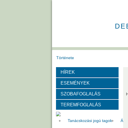
DE
Története
HÍREK
Székház
Díjak
ESEMÉNYEK
Szervezeti felépítése
SZOBAFOGLALÁS
TEREMFOGLALÁS
Választott vezetők
Akadémik
Tanácskozási jogú tagok
Áll