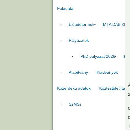
Feladatai
Előadótermek
MTA DAB Klub
Pályázatok
PhD pályázat 2026
Kia
Alapítvány
Kiadványok
Közérdekű adatok
Köztestületi tago
2
SzMSz
0
0
1