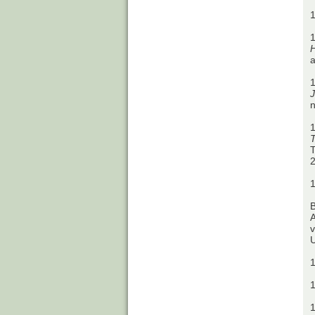
1
1
H
1
J
1
T
T
A
v
U
1
1