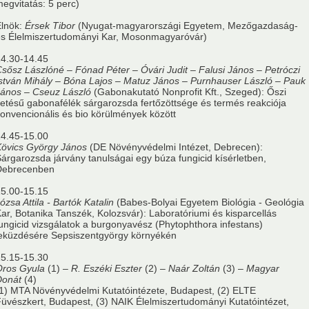
egvitatás: 5 perc)
lnök:
Érsek Tibor
(Nyugat-magyarországi Egyetem, Mezőgazdaság-
s Élelmiszertudományi Kar, Mosonmagyaróvár)
4.30-14.45
sősz Lászlóné – Fónad Péter – Óvári Judit – Falusi János – Petróczi
stván Mihály – Bóna Lajos – Matuz János – Purnhauser László – Pauk
ános – Cseuz László
(Gabonakutató Nonprofit Kft., Szeged): Őszi
etésű gabonafélék sárgarozsda fertőzöttsége és termés reakciója
onvencionális és bio körülmények között
4.45-15.00
övics György János
(DE Növényvédelmi Intézet, Debrecen):
árgarozsda járvány tanulságai egy búza fungicid kísérletben,
Debrecenben
5.00-15.15
ózsa Attila - Bartók Katalin
(Babes-Bolyai Egyetem Biológia - Geológia
ar, Botanika Tanszék, Kolozsvár): Laboratóriumi és kisparcellás
ungicid vizsgálatok a burgonyavész (Phytophthora infestans)
eküzdésére Sepsiszentgyörgy környékén
5.15-15.30
Oros Gyula
(1) –
R. Eszéki Eszter
(2) –
Naár Zoltán
(3) –
Magyar
Donát
(4)
1) MTA Növényvédelmi Kutatóintézete, Budapest, (2) ELTE
üvészkert, Budapest, (3) NAIK Élelmiszertudományi Kutatóintézet,