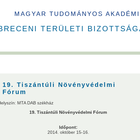
MAGYAR TUDOMÁNYOS AKADÉMI
BRECENI TERÜLETI BIZOTTSÁG
19. Tiszántúli Növényvédelmi
Fórum
Helyszín: MTA DAB székház
19. Tiszántúli Növényvédelmi Fórum
usok
Nem akadémikus közgyűlési képviselők
Szavazati jogú ta
Időpont:
andó meghívottak
Testületek
2014. október 15-16.