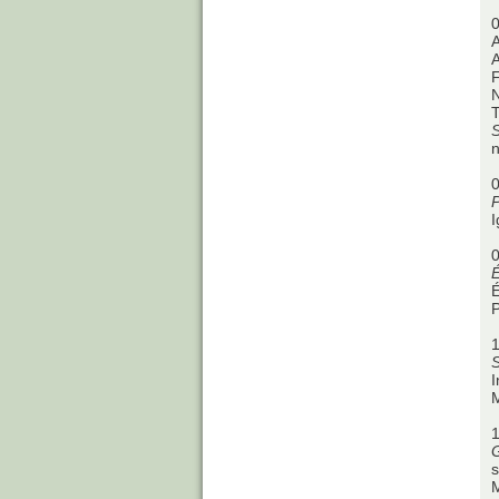
0
A
F
T
n
0
P
I
0
É
P
1
I
1
s