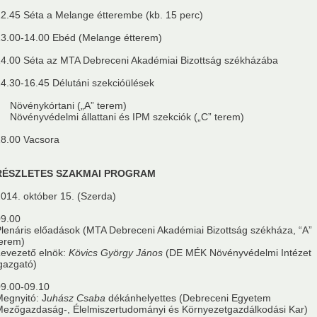
2.45 Séta a Melange étterembe (kb. 15 perc)
3.00-14.00 Ebéd (Melange étterem)
4.00 Séta az MTA Debreceni Akadémiai Bizottság székházába
4.30-16.45 Délutáni szekcióülések
 Növénykórtani („A” terem)
 Növényvédelmi állattani és IPM szekciók („C” terem)
8.00 Vacsora
RÉSZLETES SZAKMAI PROGRAM
014. október 15. (Szerda)
09.00
lenáris előadások (MTA Debreceni Akadémiai Bizottság székháza, “A”
erem)
evezető elnök:
Kövics György János
(DE MÉK Növényvédelmi Intézet
gazgató)
9.00-09.10
egnyitó: J
uhász Csaba
dékánhelyettes (Debreceni Egyetem
ezőgazdaság-, Élelmiszertudományi és Környezetgazdálkodási Kar)