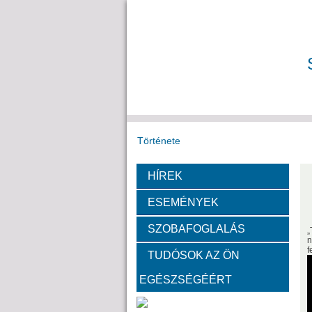
Története
HÍREK
Székház
Díj
ESEMÉNYEK
Fotók a székházról
SZOBAFOGLALÁS
„
n
f
TUDÓSOK AZ ÖN
Bemutatkoznak a SZAB akadémi
EGÉSZSÉGÉÉRT
Kemény Lajos
Hohman