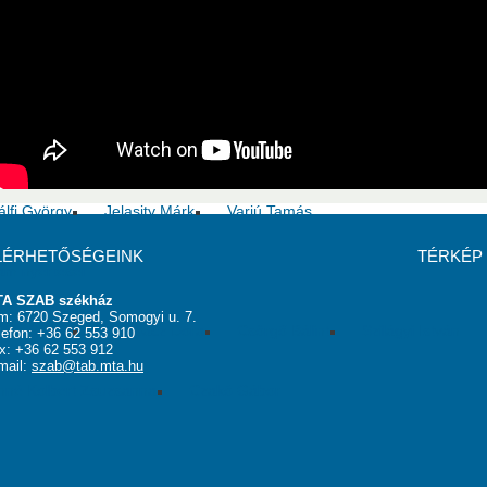
s Zoltán
Pál Csaba
Venetianer Pál
Kónya Zoltán
Papp 
álfi György
Jelasity Márk
Varjú Tamás
LÉRHETŐSÉGEINK
TÉRKÉP
am nyertesei
A SZAB székház
m: 6720 Szeged, Somogyi u. 7.
óth Szilvia
Tombácz Dóra
Csörgő Bálint
Szilágyi István
lefon: +36 62 553 910
x: +36 62 553 912
mail:
szab@tab.mta.hu
hné Kolbert Zsuzsanna
Czakó Gábor