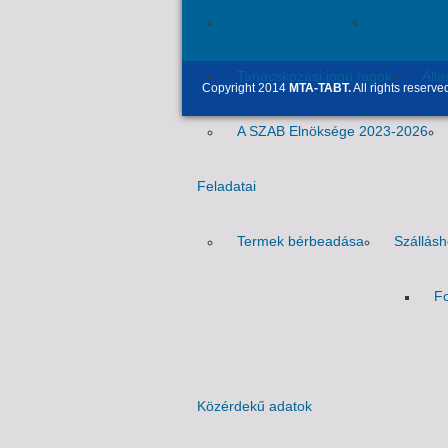
Választott vezetők
Akadémik
Tanácskozási jogú tagok
Áll
Copyright 2014
MTA-TABT.
All rights reserve
A SZAB Elnöksége 2023-2026
Feladatai
Termek bérbeadása
Szállás
Fo
Közérdekű adatok