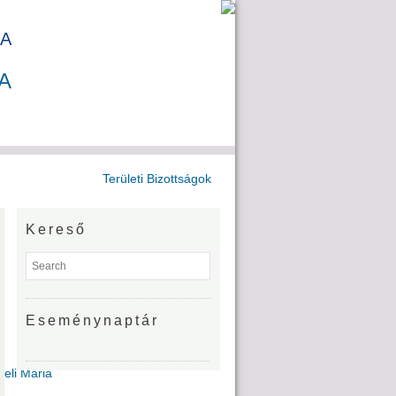
A
A
Területi Bizottságok
Kereső
Eseménynaptár
Deli Mária