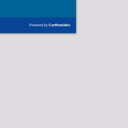
gok
Powered by
Confhoteldev