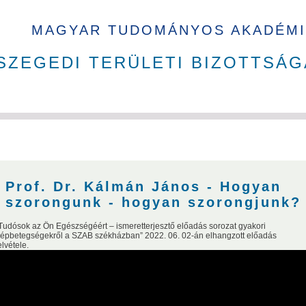
MAGYAR TUDOMÁNYOS AKADÉMI
SZEGEDI TERÜLETI BIZOTTSÁG
ak
Tudománytörténet
Akadémikusok nyakkendő nélkül
Prof. Dr. Kálmán János - Hogyan
szorongunk - hogyan szorongjunk?
Tudósok az Ön Egészségéért – ismeretterjesztő előadás sorozat gyakori
épbetegségekről a SZAB székházban” 2022. 06. 02-án elhangzott előadás
elvétele.
kusai
n Judit
Gyimóthy Tibor
Voszka Éva
Mesterházy Ákos