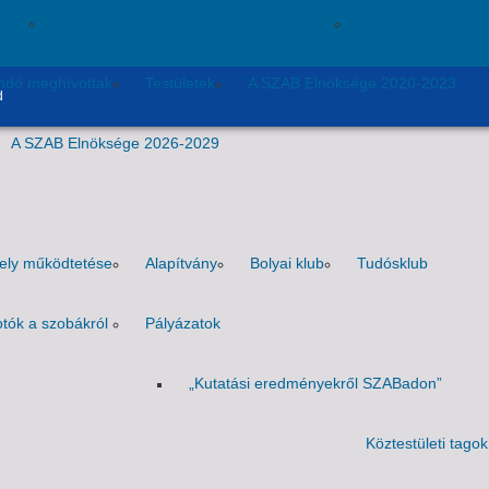
usok
Nem akadémikus közgyűlési képviselők
Szavazati jogú ta
andó meghívottak
Testületek
A SZAB Elnöksége 2020-2023
d
A SZAB Elnöksége 2026-2029
hely működtetése
Alapítvány
Bolyai klub
Tudósklub
tók a szobákról
Pályázatok
„Kutatási eredményekről SZABadon”
Köztestületi tagok