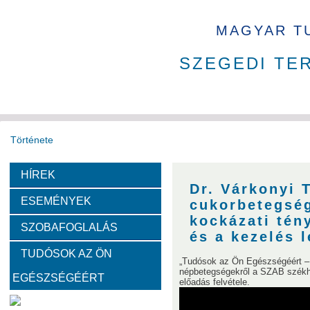
MAGYAR T
SZEGEDI TE
Története
HÍREK
Székház
Díjak
Tudománytörténet
Dr. Várkonyi 
ESEMÉNYEK
cukorbetegség
Fotók a székházról
kockázati tén
SZOBAFOGLALÁS
és a kezelés 
TUDÓSOK AZ ÖN
Bemutatkoznak a SZAB akadémikusai
„Tudósok az Ön Egészségéért – 
népbetegségekről a SZAB székhá
EGÉSZSÉGÉÉRT
előadás felvétele.
Kemény Lajos
Hohmann Judit
Gyimóthy Tibor