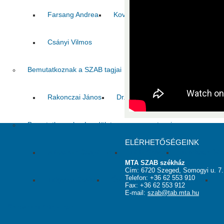
Farsang Andrea
Kovács Zoltán
Pál Csaba
Csányi Vilmos
Bemutatkoznak a SZAB tagjai
Rakonczai János
Dr. Pálfi György
Jelasity Márk
Bemutatkoznak a Lendület program nyertesei
ELÉRHETŐSÉGEINK
Juhászné Csapó Edit
Tóth Szilvia
Tombácz Dór
MTA SZAB székház
Cím: 6720 Szeged, Somogyi u. 7.
Telefon: +36 62 553 910
Tölgyesi Csaba
Ördöghné Kolbert Zsuzsanna
C
Fax: +36 62 553 912
E-mail:
szab@tab.mta.hu
Szervezeti felépítése