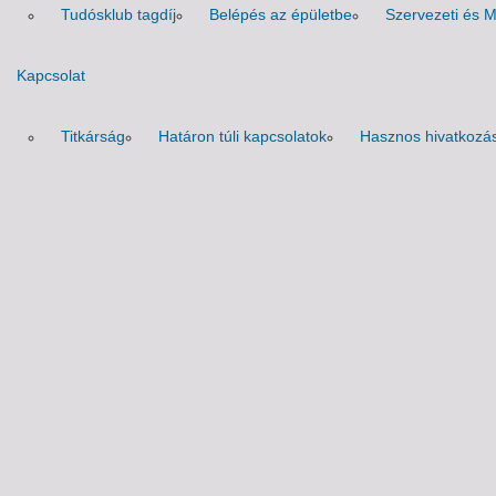
Tudósklub tagdíj
Belépés az épületbe
Szervezeti és 
Kapcsolat
Titkárság
Határon túli kapcsolatok
Hasznos hivatkozá