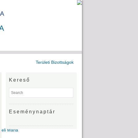
A
A
Területi Bizottságok
Kereső
Eseménynaptár
Deli Mária