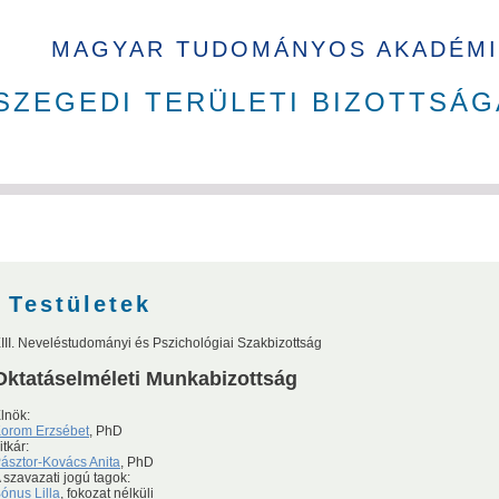
MAGYAR TUDOMÁNYOS AKADÉMI
SZEGEDI TERÜLETI BIZOTTSÁG
ak
Tudománytörténet
Akadémikusok nyakkendő nélkül
Testületek
III. Neveléstudományi és Pszichológiai Szakbizottság
Oktatáselméleti Munkabizottság
kusai
lnök:
orom Erzsébet
, PhD
itkár:
ásztor-Kovács Anita
, PhD
n Judit
Gyimóthy Tibor
Voszka Éva
Mesterházy Ákos
 szavazati jogú tagok:
ónus Lilla
, fokozat nélküli