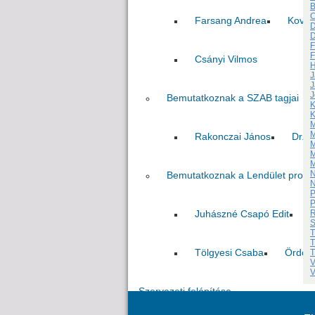
B
C
Farsang Andrea
Kovác
D
D
F
F
Csányi Vilmos
H
J
J
J
Bemutatkoznak a SZAB tagjai
K
K
M
M
Rakonczai János
Dr. P
M
M
M
N
Bemutatkoznak a Lendület progr
N
P
P
Juhászné Csapó Edit
T
R
S
T
T
Tölgyesi Csaba
Ördög
T
V
V
Szervezeti felépítése