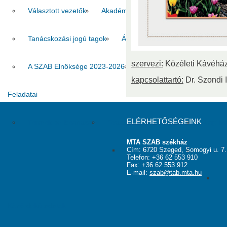
Választott vezetők
Akadémikusok
Nem akadémikus köz
Tanácskozási jogú tagok
Állandó meghívottak
Testüle
szervezi:
Közéleti Kávéhá
A SZAB Elnöksége 2023-2026
A SZAB Elnöksége 2026-2
kapcsolattartó:
Dr. Szondi I
Feladatai
ELÉRHETŐSÉGEINK
Termek bérbeadása
Szálláshely működtetése
Alapítv
MTA SZAB székház
Cím: 6720 Szeged, Somogyi u. 7.
Fotók a szobákról
Pályáza
Telefon: +36 62 553 910
Fax: +36 62 553 912
E-mail:
szab@tab.mta.hu
„
Közérdekű adatok