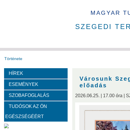
MAGYAR T
SZEGEDI TE
Története
HÍREK
Székház
Díjak
Tudománytörténet
Városunk Szeg
ESEMÉNYEK
előadás
Fotók a székházról
SZOBAFOGLALÁS
2026.06.25. | 17.00 óra |
TUDÓSOK AZ ÖN
Bemutatkoznak a SZAB akadémikusai
EGÉSZSÉGÉÉRT
Kemény Lajos
Hohmann Judit
Gyimóthy Tibor