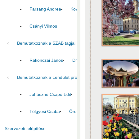
Farsang Andrea
Kovács Zoltán
Pál Csaba
Csányi Vilmos
Bemutatkoznak a SZAB tagjai
Rakonczai János
Dr. Pálfi György
Jelasity Márk
Bemutatkoznak a Lendület program nyertesei
Juhászné Csapó Edit
Tóth Szilvia
Tombácz Dór
Tölgyesi Csaba
Ördöghné Kolbert Zsuzsanna
C
Szervezeti felépítése