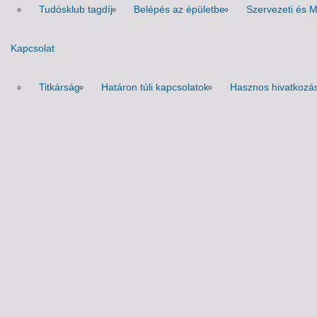
Tudósklub tagdíj
Belépés az épületbe
Szervezeti és 
Kapcsolat
Titkárság
Határon túli kapcsolatok
Hasznos hivatkozá