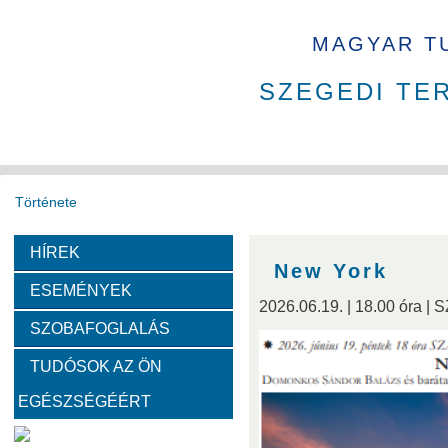
MAGYAR T
SZEGEDI TE
Története
HÍREK
Székház
Díjak
Tudománytörténet
New York
ESEMÉNYEK
2026.06.19. | 18.00 óra |
Fotók a székházról
SZOBAFOGLALÁS
TUDÓSOK AZ ÖN
Bemutatkoznak a SZAB akadémikusai
EGÉSZSÉGÉÉRT
Kemény Lajos
Hohmann Judit
Gyimóthy Tibor