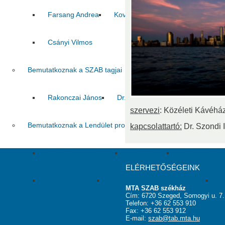
Farsang Andrea
Kovács Zoltán
Pál Csaba
Csányi Vilmos
Bemutatkoznak a SZAB tagjai
Rakonczai János
Dr. Pálfi György
Jelasity Márk
szervezi
: Közéleti Kávéhá
Bemutatkoznak a Lendület program nyertesei
kapcsolattartó:
Dr. Szondi I
Juhászné Csapó Edit
Tóth Szilvia
Tombácz Dór
ELÉRHETŐSÉGEINK
Tölgyesi Csaba
Ördöghné Kolbert Zsuzsanna
C
MTA SZAB székház
Cím: 6720 Szeged, Somogyi u. 7.
Telefon: +36 62 553 910
Szervezeti felépítése
Fax: +36 62 553 912
E-mail:
szab@tab.mta.hu