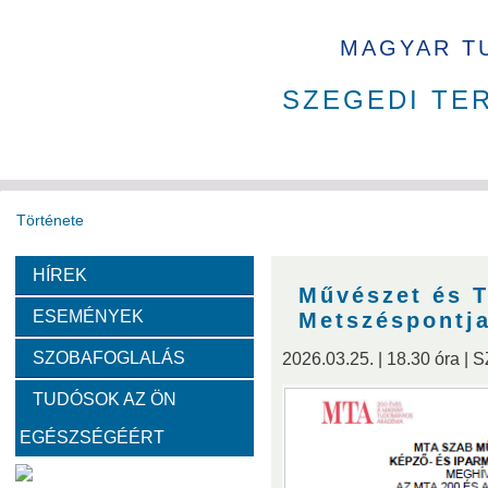
MAGYAR T
SZEGEDI TE
Története
HÍREK
Székház
Díjak
Tudománytörténet
Művészet és 
ESEMÉNYEK
Metszéspontja
Fotók a székházról
SZOBAFOGLALÁS
2026.03.25. | 18.30 óra | 
TUDÓSOK AZ ÖN
Bemutatkoznak a SZAB akadémikusai
EGÉSZSÉGÉÉRT
Kemény Lajos
Hohmann Judit
Gyimóthy Tibor