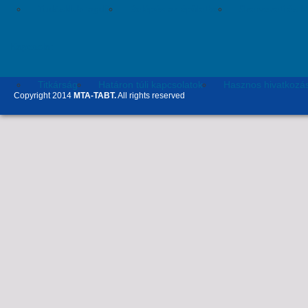
Tudósklub tagdíj
Belépés az épületbe
Szervezeti és 
Kapcsolat
Titkárság
Határon túli kapcsolatok
Hasznos hivatkozá
Copyright 2014
MTA-TABT.
All rights reserved