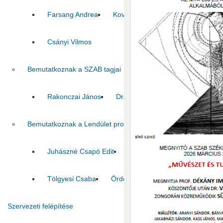
Farsang Andrea
Kovács Zoltán
Pál Csaba
Csányi Vilmos
Bemutatkoznak a SZAB tagjai
Rakonczai János
Dr. Pálfi György
Jelasity Márk
Bemutatkoznak a Lendület program nyertesei
Juhászné Csapó Edit
Tóth Szilvia
Tombácz Dór
Tölgyesi Csaba
Ördöghné Kolbert Zsuzsanna
C
Szervezeti felépítése