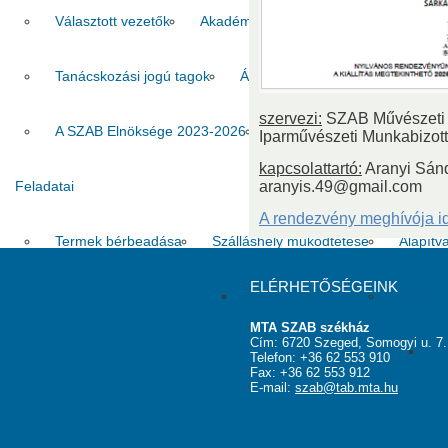
Választott vezetők
Akadémikusok
Nem akadémikus köz
Tanácskozási jogú tagok
Állandó meghívottak
Testüle
szervezi:
SZAB Művészeti 
A SZAB Elnöksége 2023-2026
A SZAB Elnöksége 2026-2
Iparművészeti Munkabizot
kapcsolattartó:
Aranyi Sánd
Feladatai
aranyis.49@gmail.com
A rendezvény meghívója id
Termek bérbeadása
Szálláshely működtetése
Alapítv
ELÉRHETŐSÉGEINK
Fotók a szobákról
Pályáza
MTA SZAB székház
Cím: 6720 Szeged, Somogyi u. 7.
„
Telefon: +36 62 553 910
Fax: +36 62 553 912
E-mail:
szab@tab.mta.hu
Közérdekű adatok