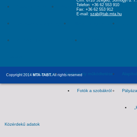
Cím: 6720 Szeged, Somogyi u. 7.
Telefon: +36 62 553 910
Választott vezetők
Akadémikusok
Nem akadémikus köz
Fax: +36 62 553 912
E-mail:
szab@tab.mta.hu
Tanácskozási jogú tagok
Állandó meghívottak
Testüle
A SZAB Elnöksége 2023-2026
A SZAB Elnöksége 2026-2
Feladatai
Termek bérbeadása
Szálláshely működtetése
Alapítv
Copyright 2014
MTA-TABT.
All rights reserved
Fotók a szobákról
Pályáza
„
Közérdekű adatok