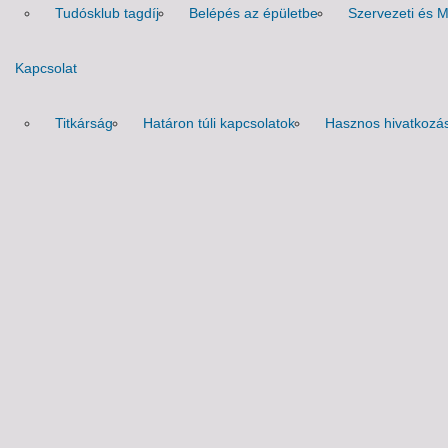
Tudósklub tagdíj
Belépés az épületbe
Szervezeti és 
Kapcsolat
Titkárság
Határon túli kapcsolatok
Hasznos hivatkozá