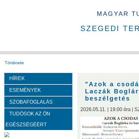
MAGYAR T
SZEGEDI TE
Története
HÍREK
Székház
Díjak
Tudománytörténet
"Azok a csodá
ESEMÉNYEK
Laczák Boglár
Fotók a székházról
beszélgetés
SZOBAFOGLALÁS
2026.05.11. | 19.00 óra |
TUDÓSOK AZ ÖN
Bemutatkoznak a SZAB akadémikusai
EGÉSZSÉGÉÉRT
Kemény Lajos
Hohmann Judit
Gyimóthy Tibor