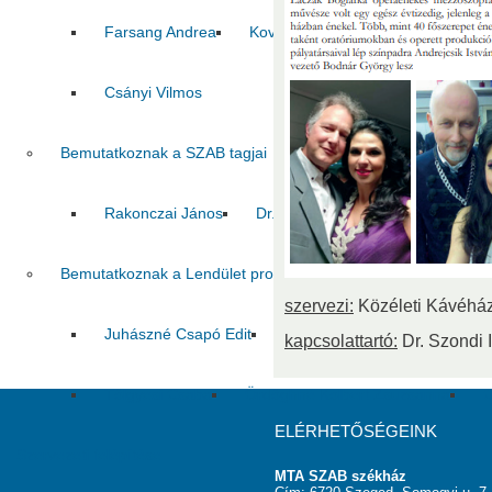
Farsang Andrea
Kovács Zoltán
Pál Csaba
Csányi Vilmos
Bemutatkoznak a SZAB tagjai
Rakonczai János
Dr. Pálfi György
Jelasity Márk
Bemutatkoznak a Lendület program nyertesei
szervezi:
Közéleti Kávéhá
Juhászné Csapó Edit
Tóth Szilvia
Tombácz Dór
kapcsolattartó:
Dr. Szondi I
Tölgyesi Csaba
Ördöghné Kolbert Zsuzsanna
C
ELÉRHETŐSÉGEINK
Szervezeti felépítése
MTA SZAB székház