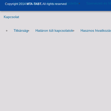
Tudósklub tagdíj
Belépés az épületbe
Szervezeti és 
Copyright 2014
MTA-TABT.
All rights reserved
Kapcsolat
Titkárság
Határon túli kapcsolatok
Hasznos hivatkozá