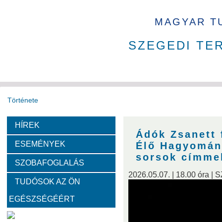
MAGYAR T
SZEGEDI TE
Története
HÍREK
Székház
Díjak
Tudománytörténet
Ádók Zsanett 
ESEMÉNYEK
Élő Hagyomán
Fotók a székházról
sorsok címme
SZOBAFOGLALÁS
2026.05.07. | 18.00 óra |
TUDÓSOK AZ ÖN
Bemutatkoznak a SZAB akadémikusai
EGÉSZSÉGÉÉRT
Kemény Lajos
Hohmann Judit
Gyimóthy Tibor