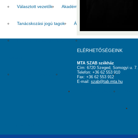
Választott vezetők
Akadémikusok
Nem akadémikus köz
Tanácskozási jogú tagok
Állandó meghívottak
Testüle
A SZAB Elnöksége 2023-2026
A SZAB Elnöksége 2026-2
ELÉRHETŐSÉGEINK
Feladatai
MTA SZAB székház
Cím: 6720 Szeged, Somogyi u. 7.
Telefon: +36 62 553 910
Termek bérbeadása
Szálláshely működtetése
Alapítv
Fax: +36 62 553 912
E-mail:
szab@tab.mta.hu
Fotók a szobákról
Pályáza
„
Közérdekű adatok