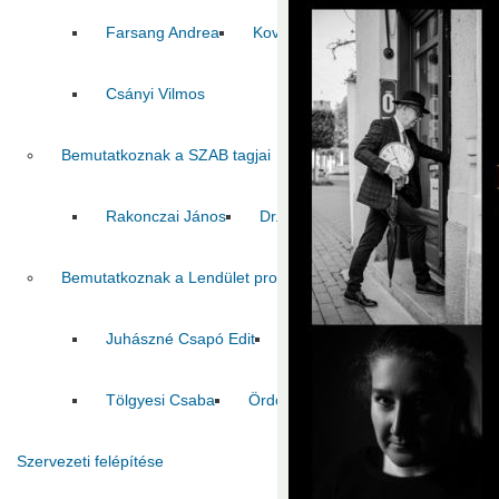
Farsang Andrea
Kovács Zoltán
Pál Csaba
Csányi Vilmos
Bemutatkoznak a SZAB tagjai
Rakonczai János
Dr. Pálfi György
Jelasity Márk
Bemutatkoznak a Lendület program nyertesei
Juhászné Csapó Edit
Tóth Szilvia
Tombácz Dór
Tölgyesi Csaba
Ördöghné Kolbert Zsuzsanna
C
Szervezeti felépítése