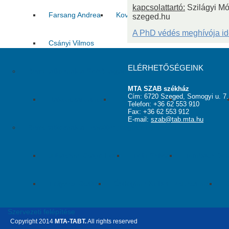
kapcsolattartó:
Szilágyi Mó
Farsang Andrea
Kovács Zoltán
Pál Csaba
szeged.hu
A PhD védés meghívója ide
Csányi Vilmos
ELÉRHETŐSÉGEINK
Bemutatkoznak a SZAB tagjai
MTA SZAB székház
Cím: 6720 Szeged, Somogyi u. 7.
Rakonczai János
Dr. Pálfi György
Jelasity Márk
Telefon: +36 62 553 910
Fax: +36 62 553 912
E-mail:
szab@tab.mta.hu
Bemutatkoznak a Lendület program nyertesei
Juhászné Csapó Edit
Tóth Szilvia
Tombácz Dór
Tölgyesi Csaba
Ördöghné Kolbert Zsuzsanna
C
Szervezeti felépítése
Copyright 2014
MTA-TABT.
All rights reserved