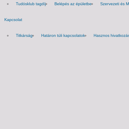
Tudósklub tagdíj
Belépés az épületbe
Szervezeti és 
Kapcsolat
Titkárság
Határon túli kapcsolatok
Hasznos hivatkozá