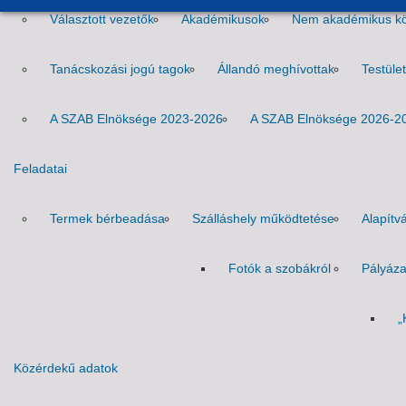
Választott vezetők
Akadémikusok
Nem akadémikus köz
Tanácskozási jogú tagok
Állandó meghívottak
Testüle
A SZAB Elnöksége 2023-2026
A SZAB Elnöksége 2026-2
Feladatai
Termek bérbeadása
Szálláshely működtetése
Alapítv
Fotók a szobákról
Pályáza
„
Közérdekű adatok