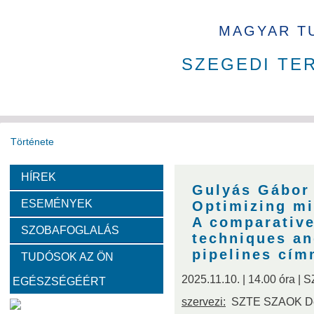
MAGYAR T
SZEGEDI TE
Története
HÍREK
Székház
Díjak
Tudománytörténet
Gulyás Gábor
ESEMÉNYEK
Optimizing mi
Fotók a székházról
A comparative
SZOBAFOGLALÁS
techniques an
pipelines cím
TUDÓSOK AZ ÖN
Bemutatkoznak a SZAB akadémikusai
2025.11.10. | 14.00 óra |
EGÉSZSÉGÉÉRT
Kemény Lajos
Hohmann Judit
Gyimóthy Tibor
szervezi:
SZTE SZAOK Déká