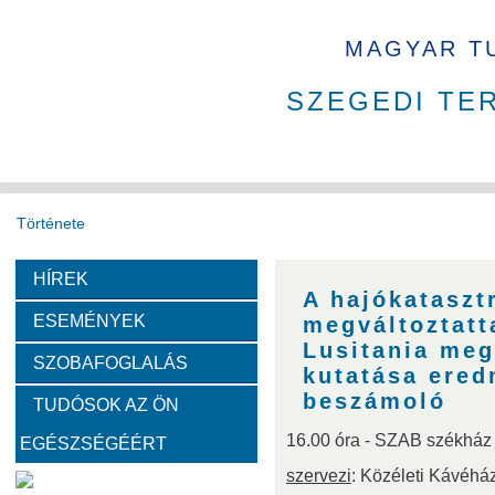
MAGYAR T
SZEGEDI TE
Története
HÍREK
Székház
Díjak
Tudománytörténet
A hajókataszt
ESEMÉNYEK
megváltoztatta
Fotók a székházról
Lusitania meg
SZOBAFOGLALÁS
kutatása ered
beszámoló
TUDÓSOK AZ ÖN
Bemutatkoznak a SZAB akadémikusai
16.00 óra - SZAB székház
EGÉSZSÉGÉÉRT
Kemény Lajos
Hohmann Judit
Gyimóthy Tibor
szervezi
: Közéleti Kávéhá