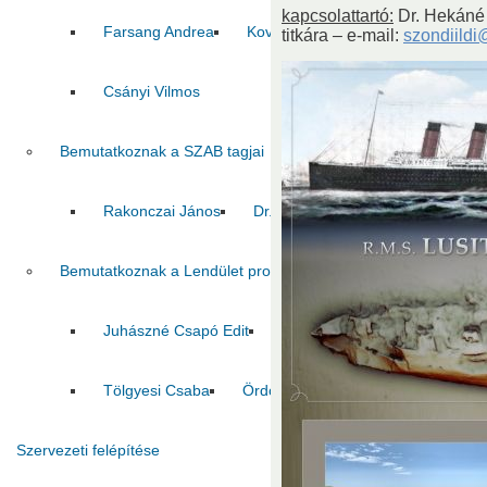
kapcsolattartó:
Dr. Hekáné 
Farsang Andrea
Kovács Zoltán
Pál Csaba
titkára
–
e-mail:
szondiild
Csányi Vilmos
Bemutatkoznak a SZAB tagjai
Rakonczai János
Dr. Pálfi György
Jelasity Márk
Bemutatkoznak a Lendület program nyertesei
Juhászné Csapó Edit
Tóth Szilvia
Tombácz Dór
Tölgyesi Csaba
Ördöghné Kolbert Zsuzsanna
C
Szervezeti felépítése