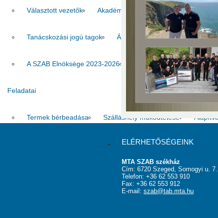
Választott vezetők
Akadémikusok
Nem akadémikus köz
Tanácskozási jogú tagok
Állandó meghívottak
Testüle
A SZAB Elnöksége 2023-2026
A SZAB Elnöksége 2026-2
Feladatai
Termek bérbeadása
Szálláshely működtetése
Alapítv
ELÉRHETŐSÉGEINK
Fotók a szobákról
Pályáza
MTA SZAB székház
Cím: 6720 Szeged, Somogyi u. 7.
„
Telefon: +36 62 553 910
Fax: +36 62 553 912
E-mail:
szab@tab.mta.hu
Közérdekű adatok