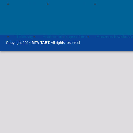
Tudósklub tagdíj
Belépés az épületbe
Szervezeti és 
Kapcsolat
Titkárság
Határon túli kapcsolatok
Hasznos hivatkozá
Copyright 2014
MTA-TABT.
All rights reserved