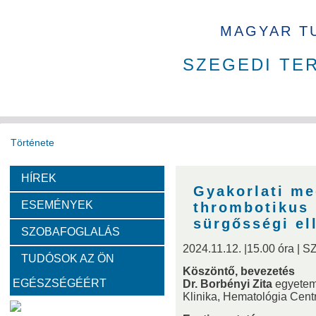
MAGYAR T
SZEGEDI TE
Története
HÍREK
Székház
Díjak
Tudománytörténet
Gyakorlati me
ESEMÉNYEK
thrombotikus 
Fotók a székházról
sürgősségi el
SZOBAFOGLALÁS
2024.11.12. |15.00 óra | 
TUDÓSOK AZ ÖN
Bemutatkoznak a SZAB akadémikusai
Köszöntő, bevezetés
EGÉSZSÉGÉÉRT
Dr. Borbényi Zita
egyetemi
Klinika, Hematológia Cen
Kemény Lajos
Hohmann Judit
Gyimóthy Tibor