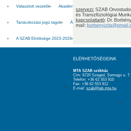
Választott vezetők
Akadémikusok
Nem akadémikus köz
szervezi:
SZAB Orvostudom
és Transzfúziológiai Munk
kapcsolattartó
: Dr. Borbén
Tanácskozási jogú tagok
Állandó meghívottak
Testüle
mail:
borbenyizita@gmail
A SZAB Elnöksége 2023-2026
A SZAB Elnöksége 2026-2
Feladatai
ELÉRHETŐSÉGEINK
Termek bérbeadása
Szálláshely működtetése
Alapítv
MTA SZAB székház
Cím: 6720 Szeged, Somogyi u. 7.
Telefon: +36 62 553 910
Fax: +36 62 553 912
Fotók a szobákról
Pályáza
E-mail:
szab@tab.mta.hu
„
Közérdekű adatok