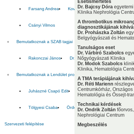
Esetismertetés
Dr. Bajcsy Dóra
egyetemi
Farsang Andrea
Kovács Zoltán
Pál Csaba
Klinika Nephrológia Cent
A thrombotikus mikroang
Csányi Vilmos
diagnosztikájának kihívá
Dr. Prohászka Zoltán
egy
Belgyógyászati és Hematol
Bemutatkoznak a SZAB tagjai
Tanulságos eset
Dr. Várbíró Szabolcs
egye
Rakonczai János
Dr. Pálfi György
Nőgyógyászati Klinika
Jelasity Márk
Dr. Modok Szabolcs
klini
Klinika, Hematológia Cen
Bemutatkoznak a Lendület program nyertesei
A TMA terápiájának kihív
Dr. Réti Marienn
részlegve
Centrumkórház, Országos He
Juhászné Csapó Edit
Tóth Szilvia
Tombácz Dór
Hematológia és Őssejt-tra
Technikai kérdések
Tölgyesi Csaba
Ördöghné Kolbert Zsuzsanna
C
Dr. Ondrik Zoltán
főorvos,
Nephrológiai Centrum
Szervezeti felépítése
Megbeszélés