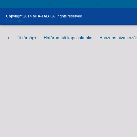
Tudósklub tagdíj
Belépés az épületbe
Szervezeti és 
Copyright 2014
MTA-TABT.
All rights reserved
Kapcsolat
Titkárság
Határon túli kapcsolatok
Hasznos hivatkozá