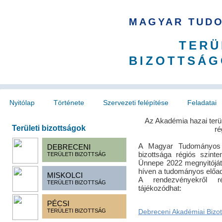
MAGYAR TUD
TERÜ
BIZOTTSÁG
Nyitólap
Története
Szervezeti felépítése
Feladatai
Az Akadémia hazai terül
Területi bizottságok
ré
A Magyar Tudományos 
DEBRECENI
bizottsága régiós szin
TERÜLETI BIZOTTSÁG
Ünnepe 2022 megnyitójá
híven a tudományos előadá
MISKOLCI
A rendezvényekről ré
TERÜLETI BIZOTTSÁG
tájékozódhat:
PÉCSI
TERÜLETI BIZOTTSÁG
Debreceni Akadémiai Bizot