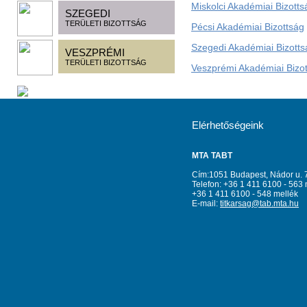
Miskolci Akadémiai Bizotts
SZEGEDI
TERÜLETI BIZOTTSÁG
Pécsi Akadémiai Bizottság
Szegedi Akadémiai Bizotts
VESZPRÉMI
TERÜLETI BIZOTTSÁG
Veszprémi Akadémiai Bizo
Elérhetőségeink
MTA TABT
Cím:1051 Budapest, Nádor u. 
Telefon: +36 1 411 6100 - 563 
+36 1 411 6100 - 548 mellék
E-mail:
titkarsag@tab.mta.hu