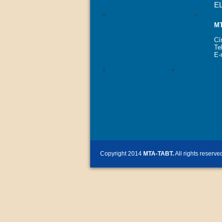
E
Tanácskozási jogú tagok
Áll
MT
Cí
Feladatai
Te
E-
Kiemelt feladatok
Szolgáltat
Közérdekű adatok
Köztestületi tago
Copyright 2014
MTA-TABT.
All rights reserve