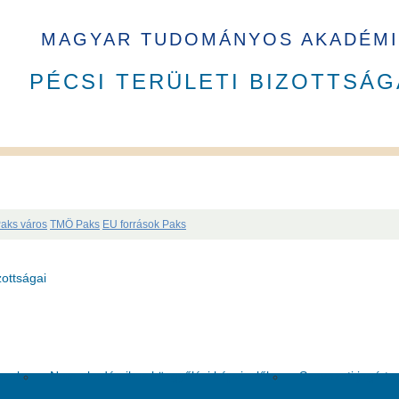
MAGYAR TUDOMÁNYOS AKADÉMI
PÉCSI TERÜLETI BIZOTTSÁG
aks város
TMÖ Paks
EU források Paks
A PAB tagja 2023 - 2026 ciklusban
ottságai
usok
Nem akadémikus közgyűlési képviselők
Szavazati jogú ta