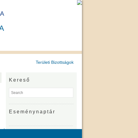
A
A
Területi Bizottságok
Kereső
Eseménynaptár
gok