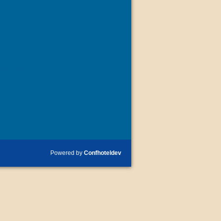
dványok
Powered by
Confhoteldev