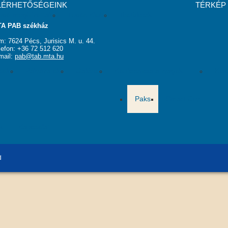
LÉRHETŐSÉGEINK
TÉRKÉP
andó meghívottak
Tudós Klub
Testületek
A PAB székház
m: 7624 Pécs, Jurisics M. u. 44.
lefon: +36 72 512 620
mail:
pab@tab.mta.hu
ások
Pályázatok
Galéria
Konferencia anyagok
Kia
Paks
Smart City
k
Kapcsolat
d