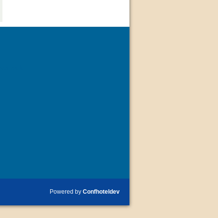
dványok
Powered by
Confhoteldev