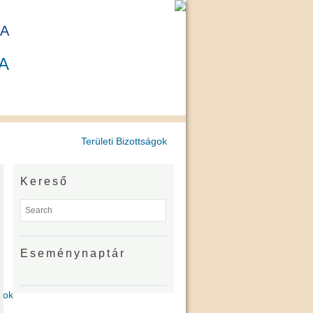
A
A
Területi Bizottságok
Kereső
Eseménynaptár
gok