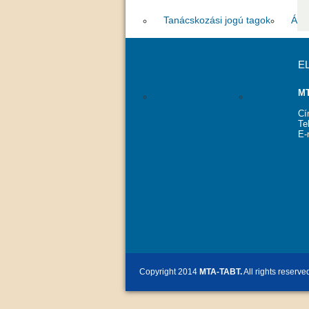
Tanácskozási jogú tagok
Áll
Feladatai
E
MT
Kiemelt feladatok
Szolgáltat
Cí
Te
E-
Közérdekű adatok
Köztestületi tago
Copyright 2014
MTA-TABT.
All rights reserve