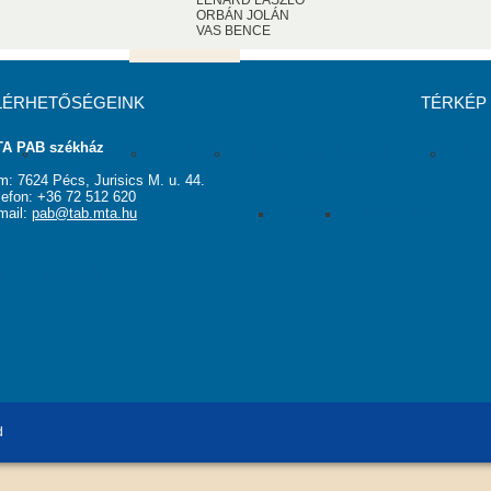
LÉNÁRD LÁSZLÓ
ORBÁN JOLÁN
andó meghívottak
VAS BENCE
Tudós Klub
Testületek
LÉRHETŐSÉGEINK
TÉRKÉP
A PAB székház
ások
Pályázatok
Galéria
Konferencia anyagok
Kia
m: 7624 Pécs, Jurisics M. u. 44.
lefon: +36 72 512 620
Paks
Smart City
mail:
pab@tab.mta.hu
k
Kapcsolat
d