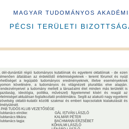
MAGYAR TUDOMÁNYOS AKADÉMI
PÉCSI TERÜLETI BIZOTTSÁG
 dél-dunántúli régió tudományos kutatóinak és egyetemi oktatóinak - de ezen
A PAB tagja 2023 - 2026 ciklusban
úlmenően általában az érdeklődő értelmiségieknek - teremt fórumot és nyújt
ehetőséget a legújabb tudományos eredményeknek, illetve eseményeknek
yomon követésére, a tudományos és világnézeti pluralitás elve alapján.
endezvényeivel a tudomány mellett a társadalmi élet minden más területét is
ottságai
gazdaság, ideológia, politika, művészet) figyelemmel kíséri és reagál az
rtelmiséget aktuálisan foglalkoztató problémákra. Segíti az alakuló nagy egyetemi
zövetség oktatói-kutatói közötti szakmai és emberi kapcsolatok kialakulását és
lmélyülését.
A PAB TUDÓS KLUB VEZETŐSÉGE
Klubtanács elnöke: GÁL ISTVÁN LÁSZLÓ
Klubtanács titkára: KALMÁR PÉTER
Klubtanács tagja: BACHMANN ERZSÉBET
usok
Nem akadémikus közgyűlési képviselők
Szavazati jogú ta
KŐHALMI LÁSZLÓ