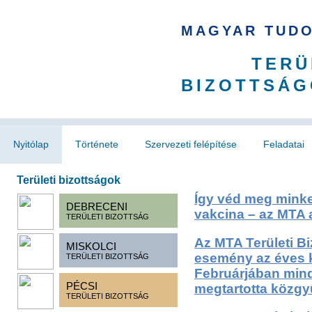
MAGYAR TUD
TERÜ
BIZOTTSÁG
Nyitólap
Története
Szervezeti felépítése
Feladatai
Területi bizottságok
Így véd meg minket
DEBRECENI
vakcina – az MTA 
TERÜLETI BIZOTTSÁG
Az MTA Területi Bi
MISKOLCI
esemény az éves 
TERÜLETI BIZOTTSÁG
Februárjában mind 
PÉCSI
megtartotta közgy
TERÜLETI BIZOTTSÁG