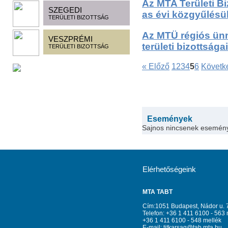
Az MTA Területi Bi
SZEGEDI
as évi közgyűlésü
TERÜLETI BIZOTTSÁG
Az MTÜ régiós ün
VESZPRÉMI
területi bizottsága
TERÜLETI BIZOTTSÁG
« Előző
1
2
3
4
5
6
Követk
Események
Sajnos nincsenek esemén
Elérhetőségeink
MTA TABT
Cím:1051 Budapest, Nádor u. 
Telefon: +36 1 411 6100 - 563 
+36 1 411 6100 - 548 mellék
E-mail:
titkarsag@tab.mta.hu