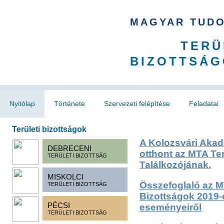
MAGYAR TUD
TERÜ
BIZOTTSÁG
Nyitólap
Története
Szervezeti felépítése
Feladatai
Területi bizottságok
A Kolozsvári Akad
DEBRECENI
otthont az MTA Ter
TERÜLETI BIZOTTSÁG
Találkozójának.
MISKOLCI
Összefoglaló az M
TERÜLETI BIZOTTSÁG
Bizottságok 2019-
PÉCSI
eseményeiről
TERÜLETI BIZOTTSÁG