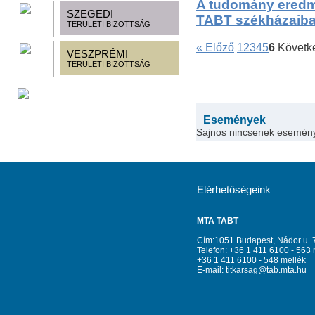
A tudomány eredm
SZEGEDI
TABT székházaib
TERÜLETI BIZOTTSÁG
« Előző
1
2
3
4
5
6
Követk
VESZPRÉMI
TERÜLETI BIZOTTSÁG
Események
Sajnos nincsenek esemén
Elérhetőségeink
MTA TABT
Cím:1051 Budapest, Nádor u. 
Telefon: +36 1 411 6100 - 563 
+36 1 411 6100 - 548 mellék
E-mail:
titkarsag@tab.mta.hu