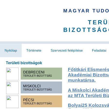
MAGYAR TUD
TERÜ
BIZOTTSÁG
Nyitólap
Története
Szervezeti felépítése
Feladatai
Területi bizottságok
Főtitkári Elismeré
DEBRECENI
Akadémiai Bizotts
TERÜLETI BIZOTTSÁG
munkatársa.
MISKOLCI
A Miskolci Akadémi
TERÜLETI BIZOTTSÁG
az MTA Területi B
PÉCSI
TERÜLETI BIZOTTSÁG
Bolyai25 Kolozsvá