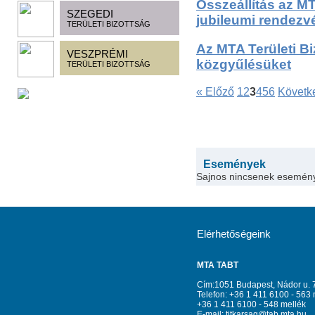
Összeállítás az MT
SZEGEDI
jubileumi rendezv
TERÜLETI BIZOTTSÁG
Az MTA Területi Bi
VESZPRÉMI
közgyűlésüket
TERÜLETI BIZOTTSÁG
« Előző
1
2
3
4
5
6
Követk
Események
Sajnos nincsenek esemén
Elérhetőségeink
MTA TABT
Cím:1051 Budapest, Nádor u. 
Telefon: +36 1 411 6100 - 563 
+36 1 411 6100 - 548 mellék
E-mail:
titkarsag@tab.mta.hu