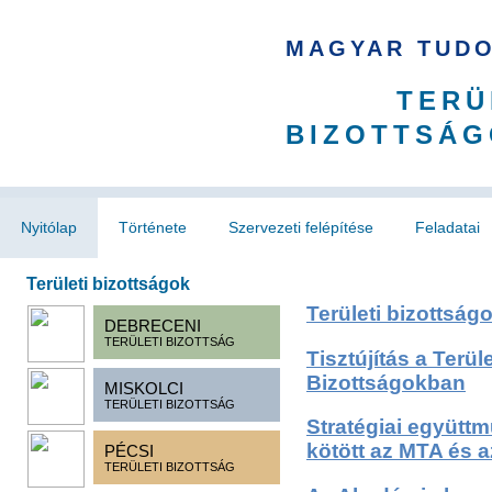
MAGYAR TUD
TERÜ
BIZOTTSÁG
Nyitólap
Története
Szervezeti felépítése
Feladatai
Területi bizottságok
Területi bizottságo
DEBRECENI
TERÜLETI BIZOTTSÁG
Tisztújítás a Terül
Bizottságokban
MISKOLCI
TERÜLETI BIZOTTSÁG
Stratégiai együtt
kötött az MTA és 
PÉCSI
TERÜLETI BIZOTTSÁG