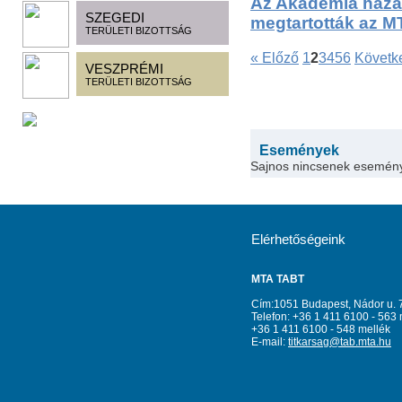
Az Akadémia hazai 
SZEGEDI
megtartották az M
TERÜLETI BIZOTTSÁG
« Előző
1
2
3
4
5
6
Követk
VESZPRÉMI
TERÜLETI BIZOTTSÁG
Események
Sajnos nincsenek esemén
Elérhetőségeink
MTA TABT
Cím:1051 Budapest, Nádor u. 
Telefon: +36 1 411 6100 - 563 
+36 1 411 6100 - 548 mellék
E-mail:
titkarsag@tab.mta.hu