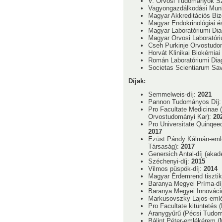
V. Orvosi Tudományok S
Vagyongazdálkodási Munka
Magyar Akkreditációs Biz
Magyar Endokrinológiai 
Magyar Laboratóriumi Diag
Magyar Orvosi Laboratóriu
Cseh Purkinje Orvostudomá
Horvát Klinikai Biokémiai 
Román Laboratóriumi Diagn
Societas Scientiarum Sav
Díjak:
Semmelweis-díj:
2021
Pannon Tudományos Díj
Pro Facultate Medicinae
Orvostudományi Kar):
20
Pro Universitate Quinqee
2017
Ezüst Pándy Kálmán-emlé
Társaság):
2017
Genersich Antal-díj (aka
Széchenyi-díj:
2015
Vilmos püspök-díj:
2014
Magyar Érdemrend tisztik
Baranya Megyei Príma-dí
Baranya Megyei Innováci
Markusovszky Lajos-eml
Pro Facultate kitüntetés
Aranygyűrű (Pécsi Tudo
Bálint Péter-emlékérem (