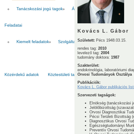
Tanácskozási jogú tagok
Állandó meghívottak
Tudós 
Feladatai
Kovács L. Gábor
Született:
Pécs 1948.03.15.
Kiemelt feladatok
Szolgáltatások
Pályázatok
Galér
rendes tag:
2010
levelező tag:
2004
tudomány doktora:
1987
Szakterület:
endokrinológia, laboratóriumi di
Orvosi Tudományok Osztálya
Közérdekű adatok
Köztestületi tagok
Kapcsolat
Publikációk:
Kovács L. Gábor publikációs list
Szervezeti tagságok:
Elnökség (tanácskozási j
Jelölőbizottság (szavazati
Orvosi Diagnosztikai Tud
Pécsi Területi Bizottság (
Diagnosztikus Orvosi T
Egészségtudományi Munk
Preventív Orvosi Tudom