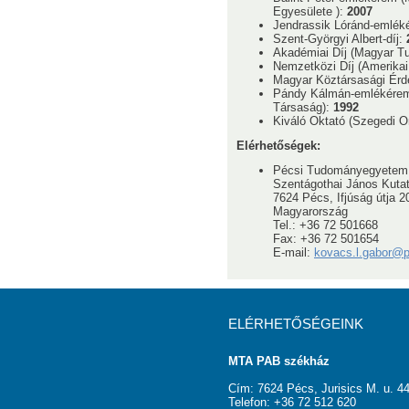
Egyesülete ):
2007
Jendrassik Lóránd-emlé
Szent-Györgyi Albert-díj:
Akadémiai Díj (Magyar 
Nemzetközi Díj (Amerikai
Magyar Köztársasági Érd
Pándy Kálmán-emlékérem 
Társaság):
1992
Kiváló Oktató (Szegedi 
Elérhetőségek:
Pécsi Tudományegyetem
Szentágothai János Kuta
7624 Pécs, Ifjúság útja 2
Magyarország
Tel.: +36 72 501668
Fax: +36 72 501654
E-mail:
kovacs.l.gabor@p
ELÉRHETŐSÉGEINK
MTA PAB székház
Cím: 7624 Pécs, Jurisics M. u. 44
Telefon: +36 72 512 620