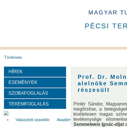
MAGYAR T
PÉCSI TE
Története
HÍREK
A PAB mindenkori tisztségviselői
A PAB tagja 2023 - 2026 
Prof. Dr. Mol
ESEMÉNYEK
alelnöke Semm
PAB Szakbizottságai és Munkabizottságai
részesült
SZOBAFOGLALÁS
TEREMFOGLALÁS
Pintér Sándor, Magyaror
Szervezeti felépítése
megőrzése, a betegségek
kivételesen magas színv
tevékenysége elismeré
Választott vezetők
Akadémikusok
Nem akadémikus köz
Semmelweis Ignác-díjat
a