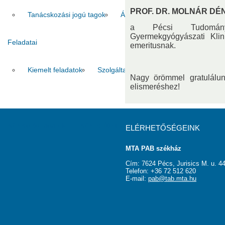
PROF. DR. MOLNÁR D
Tanácskozási jogú tagok
Állandó meghívottak
Tudós 
a Pécsi Tudománye
Gyermekgyógyászati Klin
Feladatai
emeritusnak.
Kiemelt feladatok
Szolgáltatások
Pályázatok
Galér
Nagy örömmel gratulálun
elismeréshez!
Közérdekű adatok
Köztestületi tagok
Kapcsolat
ELÉRHETŐSÉGEINK
MTA PAB székház
Cím: 7624 Pécs, Jurisics M. u. 44
Telefon: +36 72 512 620
E-mail:
pab@tab.mta.hu